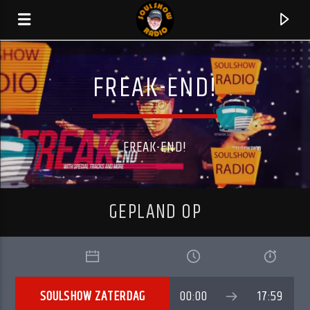
FREAK-END!
FREAK-END!
GEPLAND OP
HUIDIG NUMMER
PLAY IT WRONG
SOULSHOW ZATERDAG
00:00
17:59
BUZZEAR