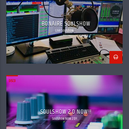
BONAIRE SOULSHOW
Live Soulshow
DISCO
SOULSHOW 2.0 NOW!!
Soulshow Now 2.0!!