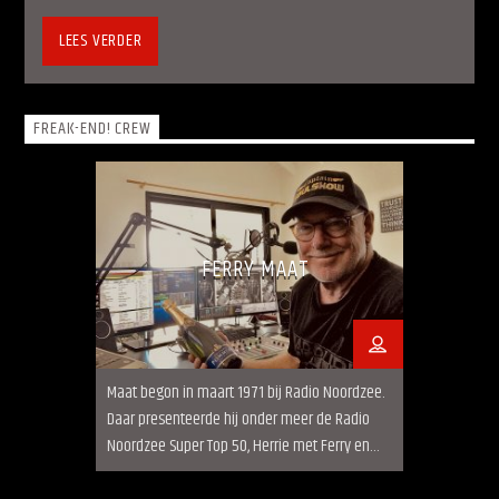
LEES VERDER
FREAK-END! CREW
FERRY MAAT
Maat begon in maart 1971 bij Radio Noordzee.
Daar presenteerde hij onder meer de Radio
Noordzee Super Top 50, Herrie met Ferry en
een programma met soulmuziek op de