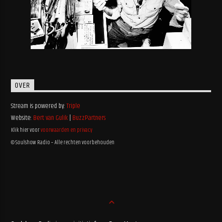
OVER
Stream is powered by:
Triple
Website:
Bert van Gulik
|
BuzzPartners
Klik hier voor
voorwaarden en privacy
© Soulshow Radio – Alle rechten voorbehouden