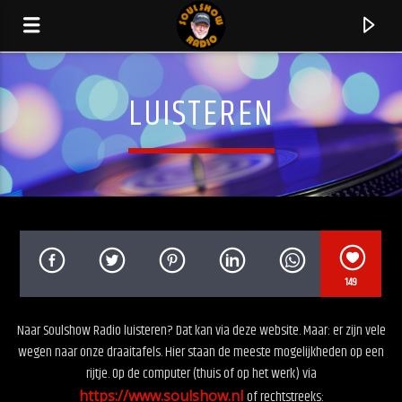
LUISTEREN
149
Naar Soulshow Radio luisteren? Dat kan via deze website. Maar: er zijn vele
HUIDIG NUMMER
wegen naar onze draaitafels. Hier staan de meeste mogelijkheden op een
I CAN MAKE YOU FEEL GOOD
rijtje. Op de computer (thuis of op het werk) via
SHALAMAR
https://www.soulshow.nl
of rechtstreeks: