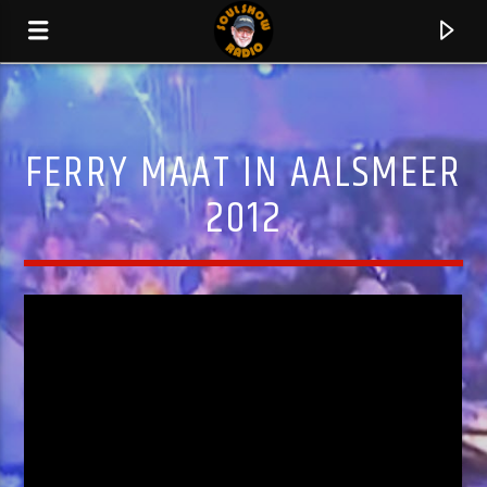
FERRY MAAT IN AALSMEER
2012
HUIDIG NUMMER
AIN'T NOBODY
CHAKA KHAN