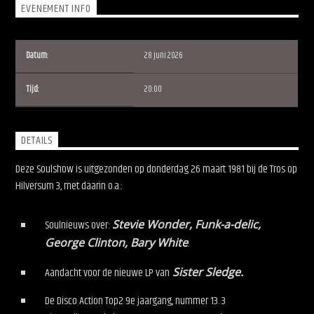
EVENEMENT INFO
Datum:
28 juni 2026
Tijd:
20:00
Soulshow Radio
DETAILS
Deze Soulshow is uitgezonden op donderdag 26 maart 1981
bij de Tros op
Hilversum 3, met daarin o.a.:
Soulnieuws over:
Stevie Wonder, Funk-a-delic,
George Clinton, Bary White
.
Aandacht voor de nieuwe LP van
Sister Sledge.
De Disco Action Top2 9e jaargang, nummer 13. 3