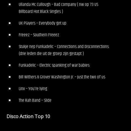
Ullanda Mc Cullough – Bad company ( nw op 73 US
Billboard Hot Black Singles )
UK Players – Everybody get up
Freeez – Southern Freeez
Stukje nep Funkadelic – Connections and Disconnections
(drie leden die uit de groep zijn gestapt )
Funkadelic – Electric spanking of war babies
Bill Withers & Grover Washington Jr. – Just the two of us
Linx – You’re lying
The Rah Band – Slide
Disco Action Top 10