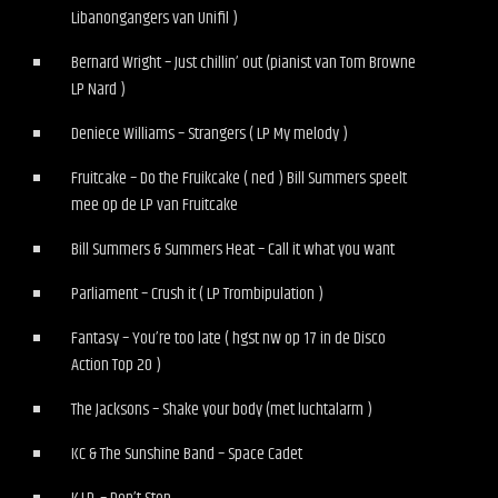
Libanongangers van Unifil )
Bernard Wright – Just chillin’ out (pianist van Tom Browne
LP Nard )
Deniece Williams – Strangers ( LP My melody )
Fruitcake – Do the Fruikcake ( ned ) Bill Summers speelt
mee op de LP van Fruitcake
Bill Summers & Summers Heat – Call it what you want
Parliament – Crush it ( LP Trombipulation )
Fantasy – You’re too late ( hgst nw op 17 in de Disco
Action Top 20 )
The Jacksons – Shake your body (met luchtalarm )
KC & The Sunshine Band – Space Cadet