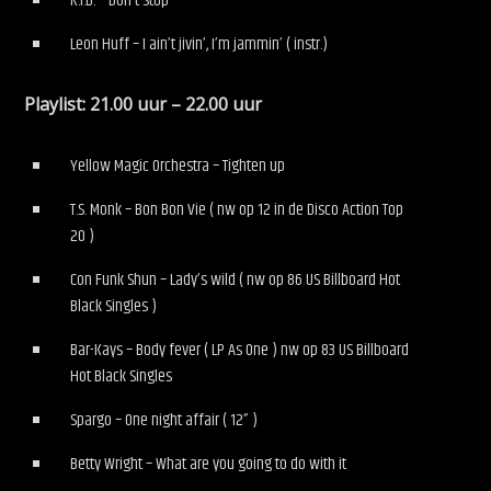
K.I.D. – Don’t Stop
Leon Huff – I ain’t jivin’, I’m jammin’ ( instr.)
Playlist: 21.00 uur – 22.00 uur
Yellow Magic Orchestra – Tighten up
T.S. Monk – Bon Bon Vie ( nw op 12 in de Disco Action Top
20 )
Con Funk Shun – Lady’s wild ( nw op 86 US Billboard Hot
Black Singles )
Bar-Kays – Body fever ( LP As One ) nw op 83 US Billboard
Hot Black Singles
Spargo – One night affair ( 12” )
Betty Wright – What are you going to do with it