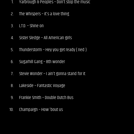
Yarbrough & Peoples – Don’t stop the music
The Whispers – it’s a love thing
L.T.D. – Shine on
Sister Sledge – All American girls
Thunderstorm – Hey you get ready ( ned )
Sugarhill Gang – 8th wonder
Stevie Wonder – I ain’t gonna stand for it
Lakeside – Fantastic Voyage
Frankie Smith – Double Dutch Bus
Champaign – How ‘bout us