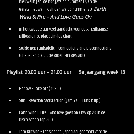
nieuwelingen, de hoogste op nummer 17, en de
eerste nieuweling vinden we op nummer 20;
Earth
Wind & Fire – And Love Goes On.
In het tweede uur veel aandacht voor de Amerikaanse
Billboard Hot Black Singles Chart.
Stukje nep Funkadelic – Connections and Disconnections
(drie leden die uit de groep zijn gestapt)
Playlist: 20.00 uur – 21.00 uur 9e jaargang week 13
Harlow – Take off ( 1980 )
Sun – Reaction Satisfaction ( Jam Ya’ll: Funk it up )
Earth Wind & Fire – And love goes on ( nw op 20 in de
Disco Action Top 20 )
Tom Browne – Let’s dance ( speciaal gedraaid voor de