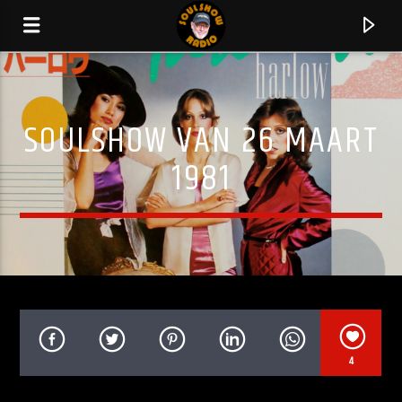
SOULSHOW VAN 26 MAART
1981
HUIDIG NUMMER
4
WE ARE FAMILY
SISTER SLEDGE