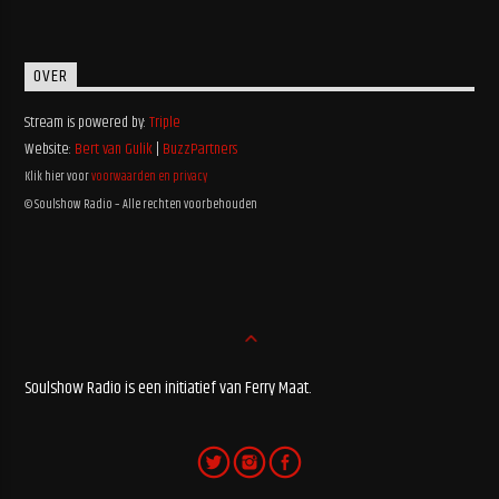
OVER
Stream is powered by:
Triple
Website:
Bert van Gulik
|
BuzzPartners
Klik hier voor
voorwaarden en privacy
© Soulshow Radio – Alle rechten voorbehouden
Soulshow Radio is een initiatief van Ferry Maat.