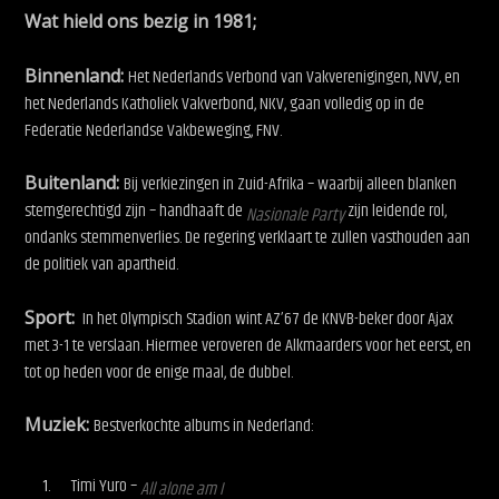
Wat hield ons bezig in 1981;
Binnenland:
Het Nederlands Verbond van Vakverenigingen, NVV, en
het Nederlands Katholiek Vakverbond, NKV, gaan volledig op in de
Federatie Nederlandse Vakbeweging, FNV.
Buitenland:
Bij verkiezingen in Zuid-Afrika – waarbij alleen blanken
stemgerechtigd zijn – handhaaft de
zijn leidende rol,
Nasionale Party
ondanks stemmenverlies. De regering verklaart te zullen vasthouden aan
de politiek van apartheid.
Sport:
In het Olympisch Stadion wint AZ’67 de KNVB-beker door Ajax
met 3-1 te verslaan. Hiermee veroveren de Alkmaarders voor het eerst, en
tot op heden voor de enige maal, de dubbel.
Muziek:
Bestverkochte albums in Nederland:
Timi Yuro –
All alone am I