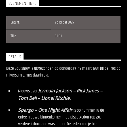
EVENEMENT INFO
Datum:
7 oktober 2025
Tijd:
20:00
Soulshow Radio
DETAILS
Deze Soulshow is uitgezonden op donderdag 19 maart 1981 bij de Tros op
Hilversum 3, met daarin o.a.:
Nieuws over
Jermain Jackson – Rick James –
Tom Bell – Lionel Ritchie.
Spargo – One Night Affair
is op nummer 18 de
enige nieuwe binnenkomer in de Disco Action Top 20.
verdere informatie was er niet. De reden kun je hier onder