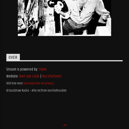
OVER
Stream is powered by:
Triple
Website:
Bert van Gulik
|
BuzzPartners
Klik hier voor
voorwaarden en privacy
© Soulshow Radio – Alle rechten voorbehouden