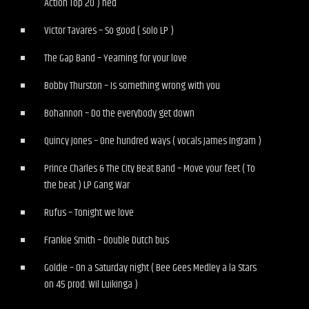
Action Top 20 ) ned
Victor Tavares – So good ( solo LP )
The Gap Band – Yearning for your love
Bobby Thurston – Is something wrong with you
Bohannon – Do the everybody get down
Quincy Jones – One hundred ways ( vocals James Ingram )
Prince Charles & The City Beat Band – Move your feet ( To
the beat ) LP Gang War
Rufus – Tonight we love
Frankie Smith – Double Dutch bus
Goldie – On a Saturday night ( Bee Gees Medley a la Stars
on 45 prod. Wil Luikinga )