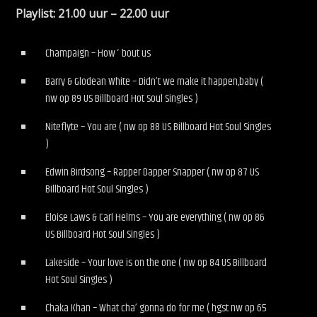
Playlist: 21.00 uur – 22.00 uur
Champaign – How ‘ bout us
Barry & Glodean White – Didn’t we make it happen,baby (
nw op 89 US Billboard Hot Soul Singles )
Niteflyte – You are ( nw op 88 US Billboard Hot Soul Singles
)
Edwin Birdsong – Rapper Dapper Snapper ( nw op 87 US
Billboard Hot Soul Singles )
Eloise Laws & Carl Helms – You are everything ( nw op 86
US Billboard Hot Soul Singles )
Lakeside – Your love is on the one ( nw op 84 US Billboard
Hot Soul Singles )
Chaka Khan – What cha’ gonna do for me ( hgst nw op 65