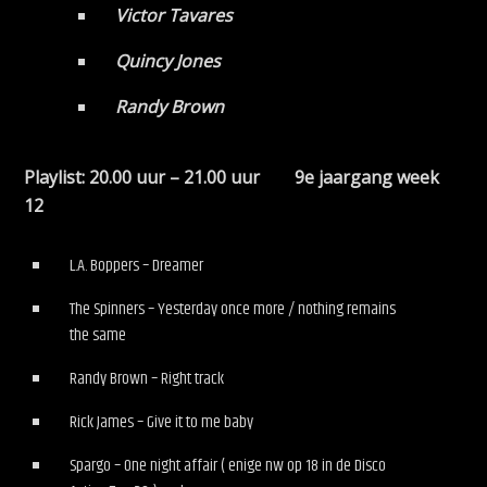
Victor Tavares
Quincy Jones
Randy Brown
Playlist: 20.00 uur – 21.00 uur 9e jaargang week
12
L.A. Boppers – Dreamer
The Spinners – Yesterday once more / nothing remains
the same
Randy Brown – Right track
Rick James – Give it to me baby
Spargo – One night affair ( enige nw op 18 in de Disco