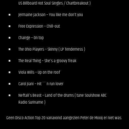
US Billboard Hot Soul Singles / Chartbreakout )
Jermaine Jackson – You like me don’t you
Free Expression – Chill–out
Change – On top
The Ohio Players – Skinny ( LP Tenderness )
The Real Thing – She’s a groovy freak
Viola Wills – Up on the roof
Carol Jiani – Hit ´´ n run lover
Neftali’s Beast – Land of the drums ( tune Soulshow ABC
Radio Suriname )
Geen Disco Action Top 20 vanavond aangezien Peter de Mooij er niet was.