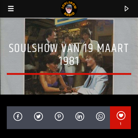
SOULSHOW VAN 19 MAART
1981
HUIDIG NUMMER
1
OH NO
COMMODORES