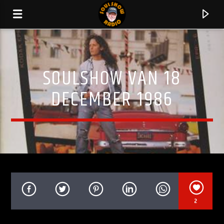
SOULSHOW VAN 18
DECEMBER 1986
HUIDIG NUMMER
2
SHINE ON
GEORGE DUKE