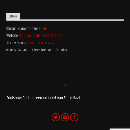
OVER
Stream is powered by:
Triple
Website:
Bert van Gulik
|
BuzzPartners
Klik hier voor
voorwaarden en privacy
© Soulshow Radio – Alle rechten voorbehouden
Soulshow Radio is een initiatief van Ferry Maat.