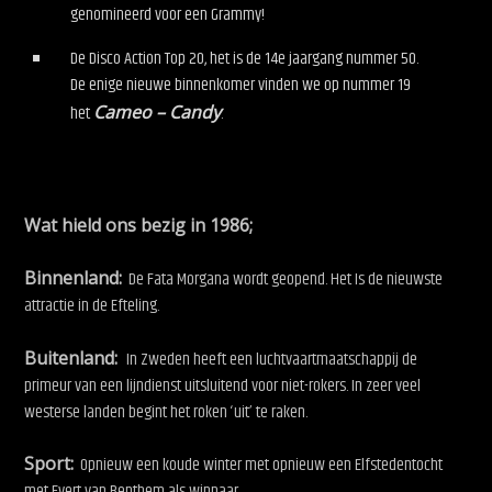
genomineerd voor een Grammy!
De Disco Action Top 20, het is de 14e jaargang nummer 50.
De enige nieuwe binnenkomer vinden we op nummer 19
het
Cameo – Candy
.
Wat hield ons bezig in 1986;
Binnenland:
De Fata Morgana wordt geopend. Het Is de nieuwste
attractie in de Efteling.
Buitenland:
In Zweden heeft een luchtvaartmaatschappij de
primeur van een lijndienst uitsluitend voor niet-rokers. In zeer veel
westerse landen begint het roken ‘uit’ te raken.
Sport:
Opnieuw een koude winter met opnieuw een Elfstedentocht
met Evert van Benthem als winnaar.