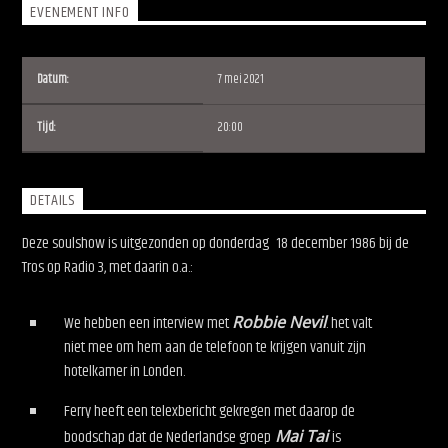
EVENEMENT INFO
Datum:
7 mei 2021
Tijd:
20:00
Soulshow Radio
DETAILS
Deze soulshow is uitgezonden op donderdag
18 december 1986 bij de
Tros op Radio 3, met daarin o.a.:
We hebben een interview met
Robbie Nevil
. het valt
niet mee om hem aan de telefoon te krijgen vanuit zijn
hotelkamer in Londen.
Ferry heeft een telexbericht gekregen met daarop de
boodschap dat de Nederlandse groep
Mai Tai
is