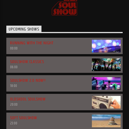
UPCOMING SHOWS
RUNNING WITH THE NIGHT
00:00
SOULSHOW CLASSICS
06:00
SOULSHOW 2.0 NOW!!
18:00
OLDSKOOL SOULSHOW
20:00
SOFT SOULSHOW
23:00