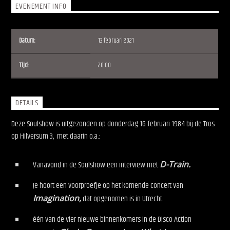
EVENEMENT INFO
Datum:
13 februari 2021
Tijd:
20:00
Soulshow Radio
DETAILS
Deze Soulshow is uitgezonden op donderdag 16 februari 1984
bij de Tros
op Hilversum 3, met daarin o.a.:
Vanavond in de Soulshow een interview met
D-Train.
Je hoort een voorproefje op het komende concert van
Imagination,
dat opgenomen is in Utrecht.
één van de vier nieuwe binnenkomers in de Disco Action