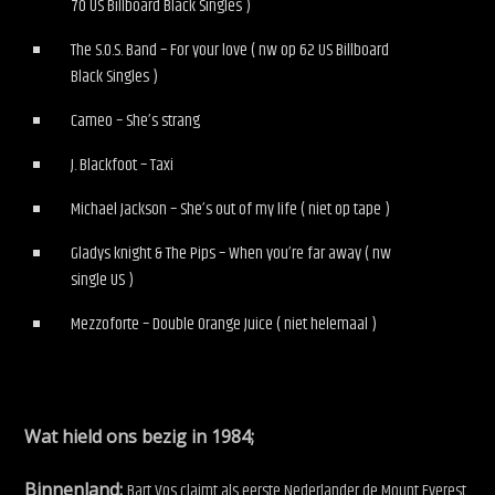
70 US Billboard Black Singles )
The S.O.S. Band – For your love ( nw op 62 US Billboard
Black Singles )
Cameo – She’s strang
J. Blackfoot – Taxi
Michael Jackson – She’s out of my life ( niet op tape )
Gladys knight & The Pips – When you’re far away ( nw
single US )
Mezzoforte – Double Orange Juice ( niet helemaal )
Wat hield ons bezig in 1984;
Binnenland:
Bart Vos claimt als eerste Nederlander de Mount Everest