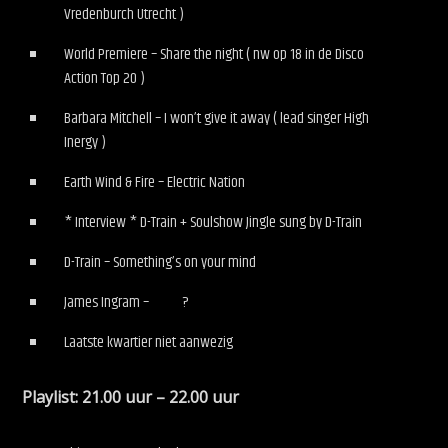
Vredenburch Utrecht )
World Premiere – Share the night ( nw op 18 in de Disco
Action Top 20 )
Barbara Mitchell – I won’t give it away ( lead singer High
Inergy )
Earth Wind & Fire – Electric Nation
* Interview * D-Train + Soulshow Jingle sung by D-Train
D-Train – Something’s on your mind
James Ingram – ?
Laatste kwartier niet aanwezig
Playlist: 21.00 uur – 22.00 uur