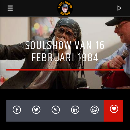
SOULSHOW VAN 16
FEBRUARI 1984
HUIDIG NUMMER
ETERNALLY
JONES GIRLS