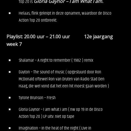
Top 20 is
Gloria Gaynor – I am What I am.
Helaas, flink geknipt in deze opnamen, waardoor de Disco
Action Top 20 ontbreekt.
Playlist: 20.00 uur – 21.00 uur 12e jaargang
week 7
Shalamar – A night to remember ( 1982 ) remix
Dayton – The sound of music ( opgestuurd door Ron
McDonald oftewel Ron van Druten van Radio Stad Den
Haag, die wel vond dat het een hit moest gaan worden )
Tyrone Brunson – Fresh
Gloria Gaynor – I am what i am ( nw op 19 in de Disco
Action Top 20 ) LP uitv. niet op tape
Imagination – In the heat of the night ( Live in