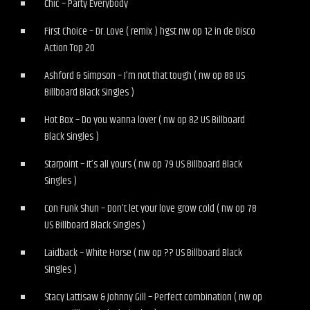
Chic – Party Everybody
First Choice – Dr. Love ( remix ) hgst nw op 12 in de Disco
Action Top 20
Ashford & Simpson – I’m not that tough ( nw op 88 US
Billboard Black Singles )
Hot Box – Do you wanna lover ( nw op 82 US Billboard
Black Singles )
Starpoint – It’s all yours ( nw op 79 US Billboard Black
Singles )
Con Funk Shun – Don’t let your love grow cold ( nw op 78
US Billboard Black Singles )
Laidback – White Horse ( nw op ?? US Billboard Black
Singles )
Stacy Lattisaw & Johnny Gill – Perfect combination ( nw op