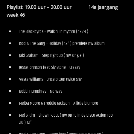
Playlist: 19.00 uur – 20.00 uur 14e jaargang
week 46
The Blackbyrds – Walkin’ in rhythm ( 1974 )
Kool & The Gang – Holiday ( 12” ) premiere nw album
Jaki Graham – Step right up ( nw single )
Jesse Johnson feat. Sly Stone – Crazay
Vesta Williams – Once bitten twice shy
Bobbi Humphrey – No way
Melba Moore & Freddie Jackson – A little bit more
Mel & Kim – Showing out ( nw op 18 in de Disco Action Top
20 ) 12”