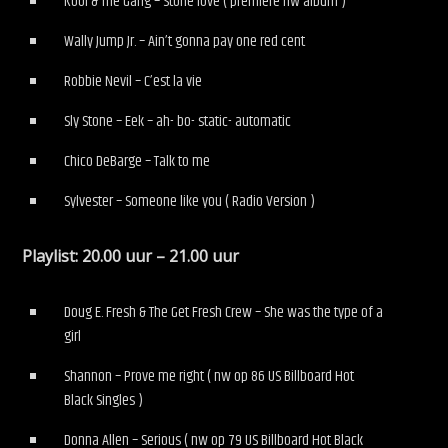
Kool & The Gang – Stone love ( premiere nw album )
Wally Jump Jr. – Ain’t gonna pay one red cent
Robbie Nevil – C’est la vie
Sly Stone – Eek – ah- bo- static- automatic
Chico DeBarge – Talk to me
Sylvester – Someone like you ( Radio Version )
Playlist: 20.00 uur – 21.00 uur
Doug E. Fresh & The Get Fresh Crew – She was the type of a
girl
Shannon – Prove me right ( nw op 86 US Billboard Hot
Black Singles )
Donna Allen – Serious ( nw op 79 US Billboard Hot Black