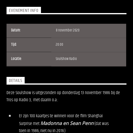
EVENEMENT INFO
Datum:
8 november 2020
Soulshow Radio
Tijd:
20:00
Locatie:
Soulshow Radio
DETAILS
Deze Soulshow is uitgezonden op donderdag 13 november 1986 bij de
Tros op Radio 3
,
met daarin o.a.:
Er zijn 100 kaartjes te winnen voor de film Shanghai
Surprise met
Madonna en Sean Penn
(dat was
toen in 1986, niet nu in 2016)