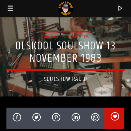
FERRY MAAT
SOULSHOW
TROS
OLSKOOL SOULSHOW 13
NOVEMBER 1983
SOULSHOW RADIO
HUIDIG NUMMER
IN THE STONE
EARTH WIND & FIRE