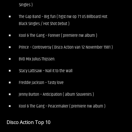
Singles )
The Gap Band – Big fun ( hgst nw op 71 US Billboard Hot
Black Singles / Hot Shot Debut )
Kool & The Gang – Forever ( premiere nw album )
Prince – Controversy ( Disco Action van 12 November 1981 )
BVD Mix Julius Thijssen.
Stacy Lattisaw – Nail it to the wall
Freddie Jackson – Tasty love
Jenny Burton – Anticipation ( album Souvenirs )
Kool & The Gang – Peacemaker ( premiere nw album )
Disco Action Top 10