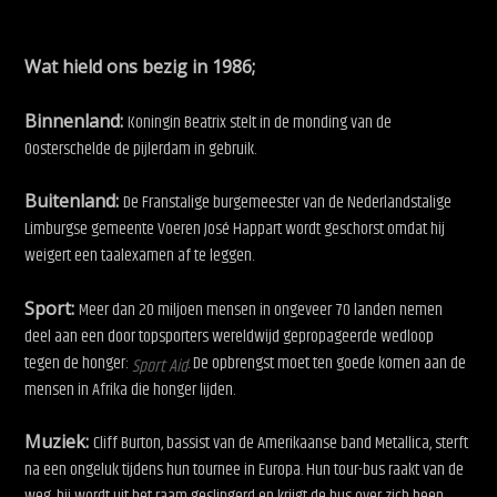
Wat hield ons bezig in 1986;
Binnenland:
Koningin Beatrix stelt in de monding van de
Oosterschelde de pijlerdam in gebruik.
Buitenland:
De Franstalige burgemeester van de Nederlandstalige
Limburgse gemeente
Voeren José Happart wordt geschorst omdat hij
weigert een taalexamen af te leggen.
Sport:
Meer dan 20 miljoen mensen in ongeveer 70 landen nemen
deel aan een door topsporters wereldwijd gepropageerde wedloop
tegen de honger:
. De opbrengst moet ten goede komen aan de
Sport Aid
mensen in Afrika die honger lijden.
Muziek:
Cliff Burton
, bassist van de Amerikaanse band Metallica, sterft
na een ongeluk tijdens hun tournee in Europa. Hun tour-bus raakt van de
weg, hij wordt uit het raam geslingerd en krijgt de bus over zich heen.