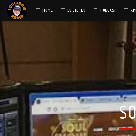
HOME
LUISTEREN
PODCAST
AP
HUIDIG NUMMER
RHYTHM OF THE NIGHT
DEBARGE
S