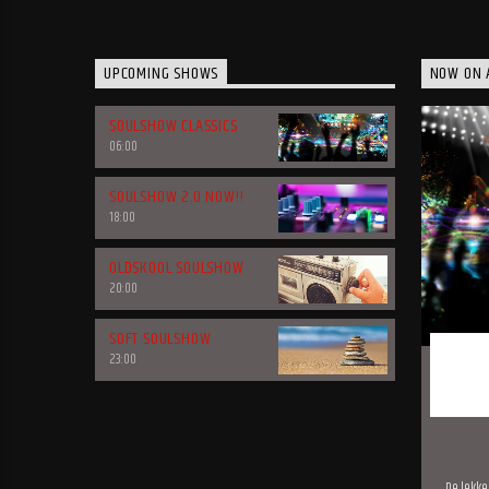
UPCOMING SHOWS
NOW ON 
SOULSHOW CLASSICS
06:00
SOULSHOW 2.0 NOW!!
18:00
OLDSKOOL SOULSHOW
20:00
SOFT SOULSHOW
23:00
De lekke