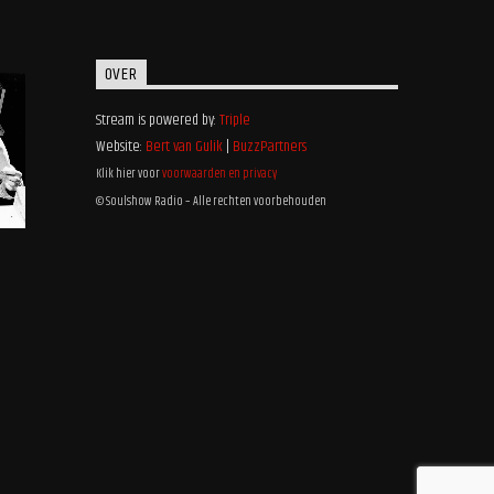
OVER
Stream is powered by:
Triple
Website:
Bert van Gulik
|
BuzzPartners
Klik hier voor
voorwaarden en privacy
© Soulshow Radio – Alle rechten voorbehouden