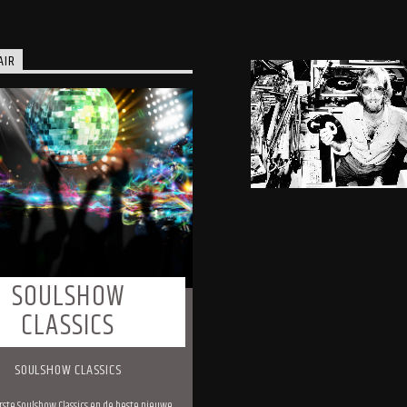
AIR
SOULSHOW
CLASSICS
SOULSHOW CLASSICS
rste Soulshow Classics en de beste nieuwe