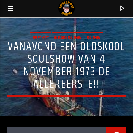
FERRY MAAT
OLDSKOOL SOULSHOW
SOULSHOW
VANAVOND EEN OLDSKOOL
SOULSHOW VAN 4
NOVEMBER 1973 DE
ALLEREERSTE!!
HUIDIG NUMMER
I WANT YOUR LOVE
CHIC