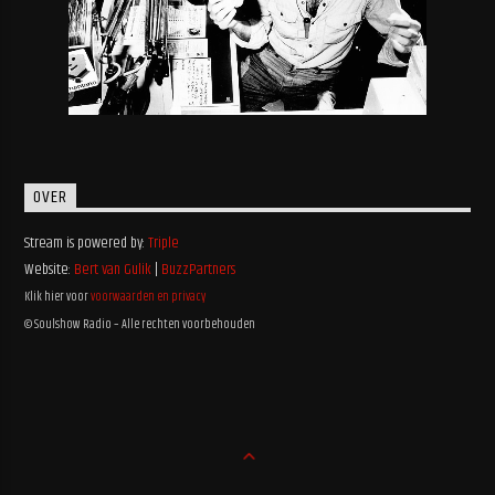
OVER
Stream is powered by:
Triple
Website:
Bert van Gulik
|
BuzzPartners
Klik hier voor
voorwaarden en privacy
© Soulshow Radio – Alle rechten voorbehouden