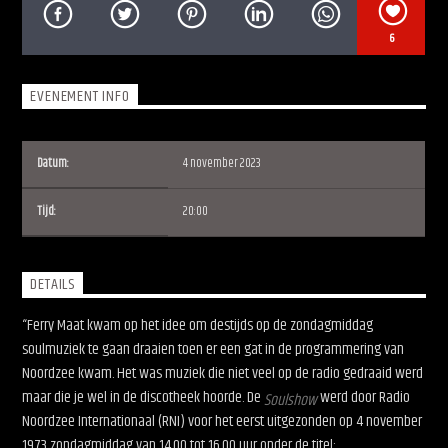
6
EVENEMENT INFO
Soulshow Radio
Datum:
4 november 2023
Tijd:
20:00
DETAILS
“Ferry Maat kwam op het idee om destijds op de zondagmiddag
soulmuziek te gaan draaien toen er een gat in de programmering van
Noordzee kwam. Het was muziek die niet veel op de radio gedraaid werd
maar die je wel in de discotheek hoorde. De
werd door Radio
Soulshow
Noordzee Internationaal (RNI) voor het eerst uitgezonden op 4 november
1973 zondagmiddag van 14.00 tot 16.00 uur onder de titel: