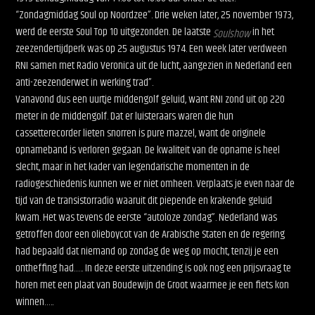
“Zondagmiddag Soul op Noordzee”. Drie weken later, 25 november 1973,
werd de eerste Soul Top 10 uitgezonden. De laatste
in het
Soulshow
zeezendertijdperk was op 25 augustus 1974. Een week later verdween
RNI samen met Radio Veronica uit de lucht, aangezien in Nederland een
anti-zeezenderwet in werking trad”.
Vanavond dus een uurtje middengolf geluid, want RNI zond uit op 220
meter in de middengolf. Dat er luisteraars waren die hun
cassetterecorder lieten snorren is pure mazzel, want de originele
opnameband is verloren gegaan. De kwaliteit van de opname is heel
slecht, maar in het kader van legendarische momenten in de
radiogeschiedenis kunnen we er niet omheen. Verplaats je even naar de
tijd van de transistorradio waaruit dit piepende en krakende geluid
kwam. Het was tevens de eerste “autoloze zondag”. Nederland was
getroffen door een olieboycot van de Arabische Staten en de regering
had bepaald dat niemand op zondag de weg op mocht, tenzij je een
ontheffing had….. In deze eerste uitzending is ook nog een prijsvraag te
horen met een plaat van Boudewijn de Groot waarmee je een fiets kon
winnen…..