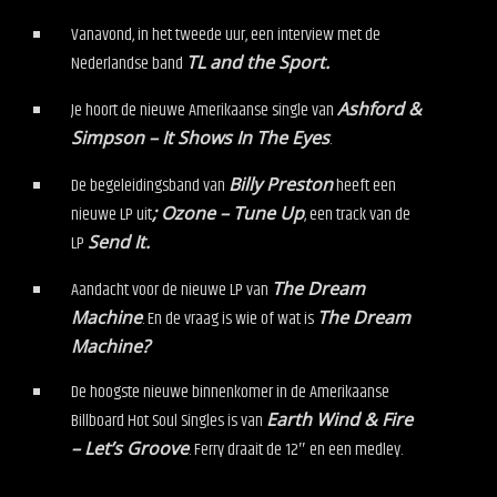
Vanavond, in het tweede uur, een interview met de
Nederlandse band
TL and the Sport.
Je hoort de nieuwe Amerikaanse single van
Ashford &
Simpson – It Shows In The Eyes
.
De begeleidingsband van
Billy Preston
heeft een
nieuwe LP uit
; Ozone – Tune Up
, een track van de
LP
Send It.
Aandacht voor de nieuwe LP van
The Dream
Machine
. En de vraag is wie of wat is
The Dream
Machine?
De hoogste nieuwe binnenkomer in de Amerikaanse
Billboard Hot Soul Singles is van
Earth Wind & Fire
– Let’s Groove
. Ferry draait de 12″ en een medley.