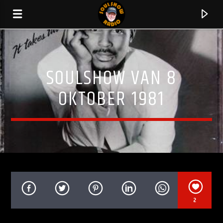
SOULSHOW VAN 8
OKTOBER 1981
HUIDIG NUMMER
2
UN-BREAK MY HEART
TONI BRAXTON