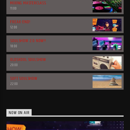
MIXING MASTERCLASS
11:00
FREAK-END!
12:00
SOULSHOW 2.0 NOW!!
18:00
OLDSKOOL SOULSHOW
20:00
SOFT SOULSHOW
22:00
NOW ON AIR