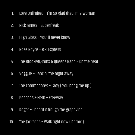
Love Unlimited – I’m so glad that I’m a woman
Rick James – Superfreak
High Gloss – You’ ll never know
Rose Royce – R.R. Express
The Brooklyn,Bronx & Queens Band – On the beat
Voggue – Dancin’ the night away
The Commodores – Lady ( You bring me up )
Peaches & Herb – Freeway
Roger – I heard it trough the grapevine
The Jacksons – Walk right now ( Remix )