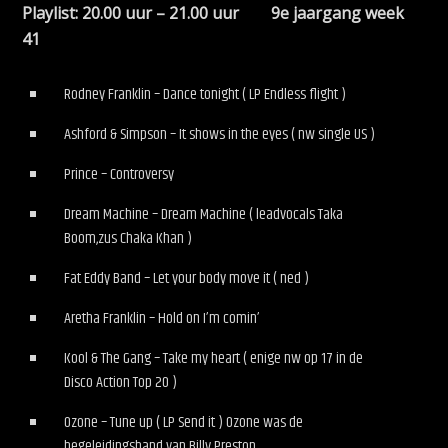
Playlist: 20.00 uur – 21.00 uur 9e jaargang week
41
Rodney Franklin – Dance tonight ( LP Endless flight )
Ashford & Simpson – It shows in the eyes ( nw single US )
Prince – Controversy
Dream Machine – Dream Machine ( leadvocals Taka
Boom,zus Chaka Khan )
Fat Eddy Band – Let your body move it ( ned )
Aretha Franklin – Hold on I’m comin’
Kool & The Gang – Take my heart ( enige nw op 17 in de
Disco Action Top 20 )
Ozone – Tune up ( LP Send it ) Ozone was de
begeleidingsband van Billy Preston