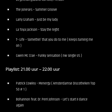
The Joneses – Summer Groove
Larry Graham – Just be my lady
La Toya Jackson – Stay the night
T– Life – Somethin’ that you do to me ( Keeps turning me
on )
Gwen Mc Crae – Funky sensation ( nw single US )
Playlist: 21.00 uur – 22.00 uur
Patrick Cowley – Menergy ( Amsterdamse Discotheken Top
50 # 1 )
Bohannon feat. Dr. Perri Johnson – Let’s start II dance
again