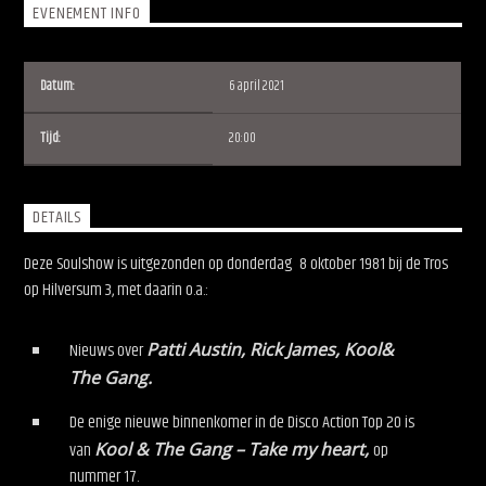
EVENEMENT INFO
Datum:
6 april 2021
Tijd:
20:00
Soulshow Radio
DETAILS
Deze Soulshow is uitgezonden op donderdag
8 oktober 1981
bij de Tros
op Hilversum 3, met daarin o.a.:
Nieuws over
Patti Austin, Rick James, Kool&
The Gang.
De enige nieuwe binnenkomer in de Disco Action Top 20 is
van
Kool & The Gang – Take my heart,
op
nummer 17.