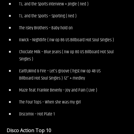
T.L. and the Sports interview + jingle ( ned )
T.L. and the Sports – Sporting ( ned )
The Isley Brothers – Baby hold on
Kwick – Nightlife ( nw op 86 US Billboard Hot Soul Singles )
Choclate Milk – Blue Jeans ( nw op 80 US Billboard Hot Soul
Singles )
Earth,Wind & Fire – Let’s groove ( hgst nw op 48 US
Billboard Hot Soul Singles ) 12” + medley
Maze feat. Frankie Beverly – Joy and Pain ( Live )
The Four Tops – When she was my girl
Discomix – Hot Plate 1
Disco Action Top 10