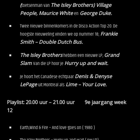
(
toetsenman van
The Isley Brothers) Village
People, Maurice White
en
George Duke.
Twee nieuwe binnenkomers in de Disco Action Top 20. De
hoogste nieuweling vinden we op nummer 18;
Frankie
Smith – Double Dutch Bus.
The Isley Brothers
hebben een nieuwe LP,
Grand
Slam
. Van die LP hoor je
Hurry up and wait.
Je hoort het Canadese echtpaar
Denis & Denyse
LePage
uit Montreal als
Lime – Your Love.
Playlist: 20.00 uur – 21.00 uur 9e jaargang week
12
Earth,Wind & Fire – And love goes on ( 1980 )