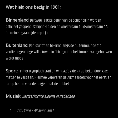
Wat hield ons bezig in 1981;
Binnenland:
De twee laatste delen van de Schiphollijn worden
officieel geopend: Schiphol-Leiden en Amsterdam Zuid-Amsterdam RAI.
De treinen gaan rijden op 1 juni.
Buitenland:
Een stuntman beklimt langs de buitenmuur de 110
verdiepingen hoge Willis Tower in Chicago. Het beklimmen van gebouwen
wordt mode.
Sport:
In het Olympisch Stadion wint AZ’67 de KNVB-beker door Ajax
met 3-1 te verslaan. Hiermee veroveren de Alkmaarders voor het eerst, en
tot op heden voor de enige maal, de dubbel.
Muziek:
Bestverkochte albums in Nederland:
Timi Yuro – All alone am I