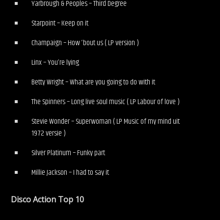
Yarbrough & Peoples – Third Degree
Starpoint – Keep on it
Champaign – How ‘bout us ( LP version )
Linx – You’re lying
Betty Wright – What are you going to do with it
The Spinners – Long live soul music ( LP Labour of love )
Stevie Wonder – Superwoman ( LP Music of my mind uit
1972 versie )
Silver Platinum – Funky part
Millie Jackson – I had to say it
Disco Action Top 10