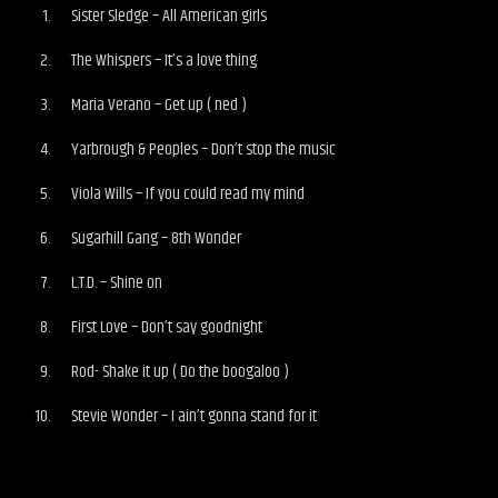
Sister Sledge – All American girls
The Whispers – It’s a love thing
Maria Verano – Get up ( ned )
Yarbrough & Peoples – Don’t stop the music
Viola Wills – If you could read my mind
Sugarhill Gang – 8th Wonder
L.T.D. – Shine on
First Love – Don’t say goodnight
Rod- Shake it up ( Do the boogaloo )
Stevie Wonder – I ain’t gonna stand for it