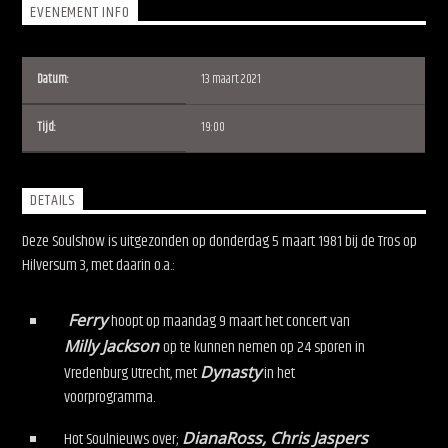
EVENEMENT INFO
Datum:
13 maart 2021
Tijd:
19:00
Soulshow Radio
DETAILS
Deze Soulshow is uitgezonden op donderdag 5 maart 1981 bij de Tros op
Hilversum 3, met daarin o.a.:
Ferry
hoopt op maandag 9 maart het concert van
Milly Jackson
op te kunnen nemen op 24 sporen in
Vredenburg Utrecht, met
Dynasty
in het
voorprogramma.
Hot Soulnieuws over;
DianaRoss, Chris Jaspers