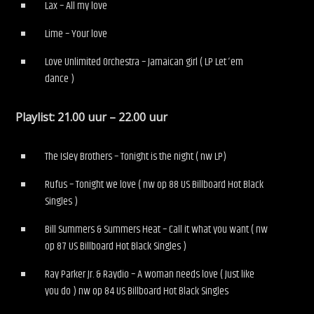
Lax – All my love
Lime – Your love
Love Unlimited Orchestra – Jamaican girl ( LP Let ‘em
dance )
Playlist: 21.00 uur – 22.00 uur
The Isley Brothers – Tonight is the night ( nw LP)
Rufus – Tonight we love ( nw op 88 US Billboard Hot Black
Singles )
Bill Summers & Summers Heat – Call it what you want ( nw
op 87 US Billboard Hot Black Singles )
Ray Parker Jr. & Raydio – A woman needs love ( Just like
you do ) nw op 84 US Billboard Hot Black Singles