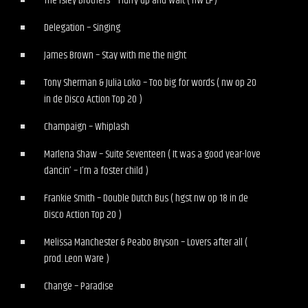
The Isley Brothers – Hurry up and wait ( nw LP)
Delegation – Singing
James Brown – Stay with me the night
Tony Sherman & Julia Loko – Too big for words ( nw op 20
in de Disco Action Top 20 )
Champaign – Whiplash
Marlena Shaw – Suite Seventeen ( It was a good year-love
dancin’ – I’m a foster child )
Frankie Smith – Double Dutch Bus ( hgst nw op 18 in de
Disco Action Top 20 )
Melissa Manchester & Peabo Bryson – Lovers after all (
prod. Leon Ware )
Change – Paradise