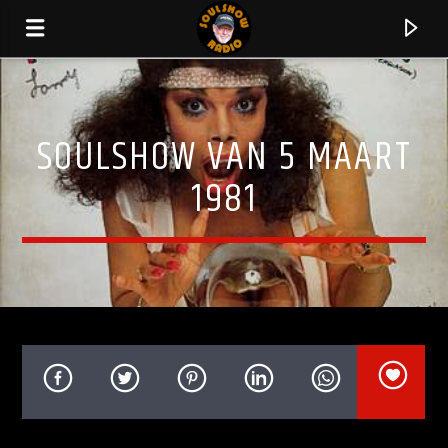
SOULSHOW VAN 5 MAART
1981
HUIDIG NUMMER
I CAN MAKE YOU FEEL GOOD
SHALAMAR