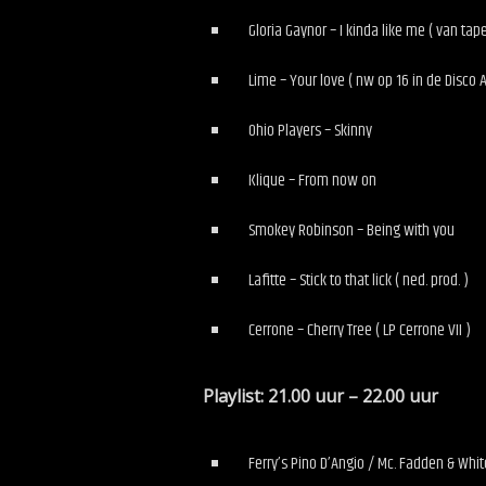
Gloria Gaynor – I kinda like me ( van ta
Lime – Your love ( nw op 16 in de Disco A
Ohio Players – Skinny
Klique – From now on
Smokey Robinson – Being with you
Lafitte – Stick to that lick ( ned. prod. )
Cerrone – Cherry Tree ( LP Cerrone VII )
Playlist: 21.00 uur – 22.00 uur
Ferry’s Pino D’Angio / Mc. Fadden & Wh