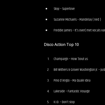
Skyy – Superlove
Suzanne Michaels – Mandelay ( ned )
Freddie James – It’s over( met vocals v
Disco Action Top 10
Champaign – How ’bout us
Bill Withers & Grover Washington Jr. – Jus
Pino D’Angio – Ma Quale Idea
Lakeside – Fantastic Voyage
K.I.D. – Don’t stop