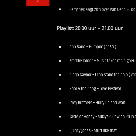
2
Ferry beklaagt zich over Van Gend & Lo
Playlist: 20.00 uur – 2
Gap Band – Humpin’ ( 1980 )
Freddie James – Music takes me higher
Gloria Gaynor – I can stand the pain ( v
Kool & The Gang – Love Festival
Isley Brothers – Hurry up and wait
Taste of Honey – Sukiyaki ( nw op 20 in 
Quincy Jones – Stuff like that