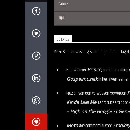
Datum:
Tijd:
DETAILS
Deze Soulshow is uitgezonden op donderdag 4 jun
Nieuws over
Prince,
naar aanleiding
Gospelmuziek
in het algemeen en
Muziek van een volwassen geworden
F
Kinda Like Me
geproduceerd door
– High on the Boogie
en
Gener
Motown
commercial voor
Smokey