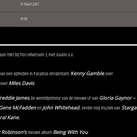
15 maart 2021
19:00
i 1981 bij Tros Hilversum 3, met daarin o.a.:
 van een optreden in Paradiso Amsterdam,
Kenny Gamble
, over
 over
Miles Davis
.
reddie James
, De wereldprimeur van de nieuwe LP van
Gloria Gaynor – 
Gene McFadden
en
John Whitehead.
Verder nog muziek van
Starga
al Kane.
 Robinson’s
nieuwe album
Being With You