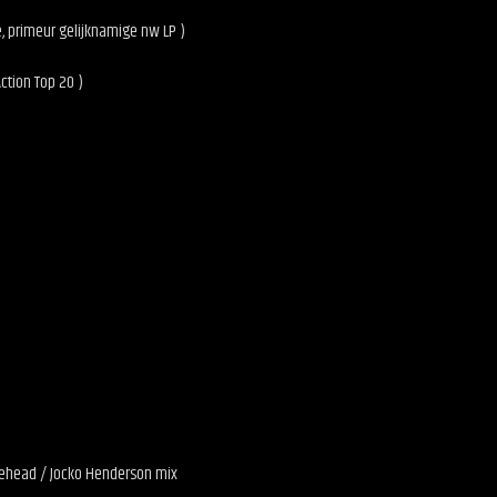
pe, primeur gelijknamige nw LP )
ction Top 20 )
itehead / Jocko Henderson mix