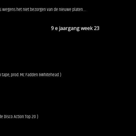
os wegens het niet bezorgen van de nieuwe platen…
1.00 uur 9 e jaargang week 23
an tape, prod. Mc Fadden &Whitehead )
de Disco Action Top 20 )