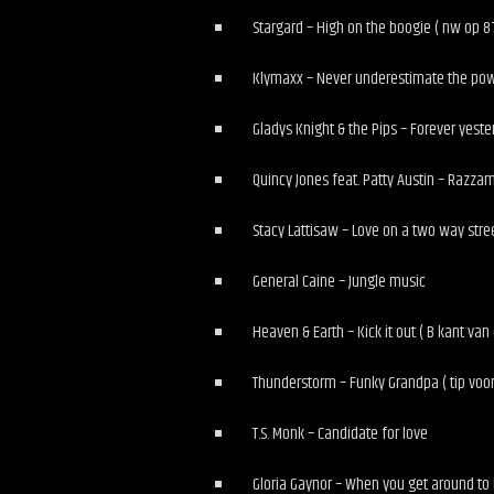
Stargard – High on the boogie ( nw op 87
Klymaxx – Never underestimate the powe
Gladys Knight & the Pips – Forever yeste
Quincy Jones feat. Patty Austin – Razzam
Stacy Lattisaw – Love on a two way street
General Caine – Jungle music
Heaven & Earth – Kick it out ( B kant van 
Thunderstorm – Funky Grandpa ( tip voor
T.S. Monk – Candidate for love
Gloria Gaynor – When you get around to