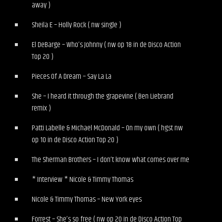
away )
Sheila E – Holly Rock ( nw single )
El DeBarge – Who’s Johnny ( nw op 18 in de Disco Action
Top 20 )
Pieces Of A Dream – Say La La
She – I heard it through the grapevine ( Ben Liebrand
remix )
Patti Labelle & Michael McDonald – On my own ( hgst nw
op 10 in de Disco Action Top 20 )
The Sherman Brothers – I don’t know what comes over me
* Interview * Nicole & Timmy Thomas
Nicole & Timmy Thomas – New York eyes
Forrest – She’s so free ( nw op 20 in de Disco Action Top