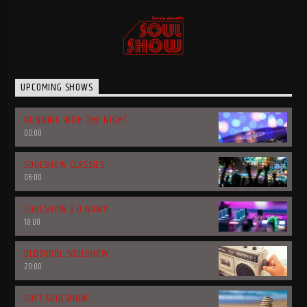
UPCOMING SHOWS
RUNNING WITH THE NIGHT
00:00
SOULSHOW CLASSICS
06:00
SOULSHOW 2.0 NOW!!
18:00
OLDSKOOL SOULSHOW
20:00
SOFT SOULSHOW