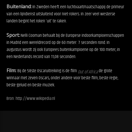
Buitenland:
In Zweden heeft een luchtvaartmaatschappij de primeur
van een lijndienst uitsluitend voor niet-rokers. In zeer veel westerse
landen begint het roken ‘uit’ te raken.
Sport:
Nelli Cooman behaalt bij de Europese indoorkampioenschappen
in Madrid een wereldrecord op de 60 meter: 7 seconden rond. In
augustus wordt zij ook Europees buitenkampioene op de 100 meter, in
een Nederlands record van 11,08 seconden.
Film:
Bij de 58ste Oscaruitreiking is de film
de grote
Out of Africa
winnaar met zeven Oscars, onder andere voor beste film, beste regie,
beste geluid en beste muziek.
Bron: http://www.wikipedia.nl