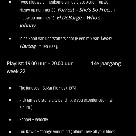
Twee nieuwe binnenkomers in de Disco Action Top 20.
Nieuw op nummer 20;
Forrest – She’s So Free
, en
nieuw op nummer 18;
El DeBarge – Who’s
Johnny.
In de Bond Van Doorstarters hoor je een mix van
Leon
Hartog
uit Den Haag.
Playlist: 19.00 uur – 20.00 uur 14e jaargang
week 22
The Joneses – Sugar Pie guy ( 1974 )
Rick James & Stone City Band – Are you experienced ( nw
album )
Kopper – Velocity
Lou Rawls – Change your mind ( album Love all your blues