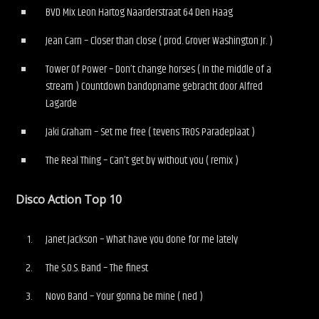
BVD Mix Leon Hartog Naarderstraat 64 Den Haag
Jean Carn – Closer than close ( prod. Grover Washington Jr. )
Tower Of Power – Don’t change horses ( In the middle of a
stream ) Countdown bandopname gebracht door Alfred
Lagarde
Jaki Graham – Set me free ( tevens TROS Paradeplaat )
The Real Thing – Can’t get by without you ( remix )
Disco Action Top 10
Janet Jackson – What have you done for me lately
The S.O.S. Band – The finest
Novo Band – Your gonna be mine ( ned )