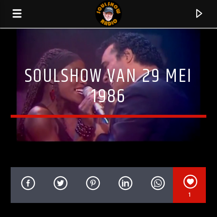
SOULSHOW VAN 29 MEI
1986
HUIDIG NUMMER
1
ROCK YOUR WORLD
WEEKS & COMPANY