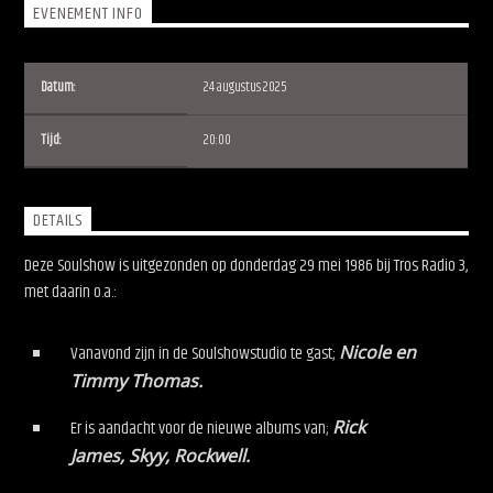
EVENEMENT INFO
Datum:
24 augustus 2025
Tijd:
20:00
Soulshow Radio
DETAILS
Deze Soulshow is uitgezonden op donderdag 29 mei 1986 bij Tros Radio 3,
met daarin o.a.:
Vanavond zijn in de Soulshowstudio te gast;
Nicole en
Timmy Thomas.
Er is aandacht voor de nieuwe albums van;
Rick
James, Skyy, Rockwell.