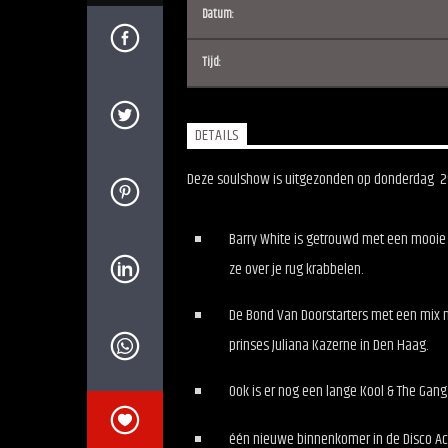
Datum:
Tijd:
DETAILS
Deze soulshow is uitgezonden op donderdag 29 ja
Barry White is getrouwd met een mooie v
ze over je rug krabbelen.
De Bond Van Doorstarters met een mix m
prinses Juliana Kazerne in Den Haag.
Ook is er nog een lange Kool & The Gang
één nieuwe binnenkomer in de Disco Acti