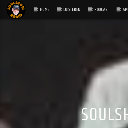
HOME
LUISTEREN
PODCAST
AP
HUIDIG NUMMER
WHO DO YOU LOVE
LENNY WHITE, CHAKA KHAN, BERNARD WRIGHT, MAR
MILLER, DEAN BROWN
SOULS