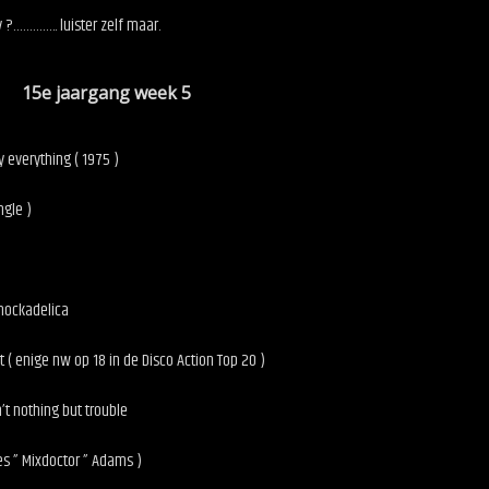
y ?………….. luister zelf maar.
r 15e jaargang week 5
my everything ( 1975 )
ngle )
Shockadelica
t ( enige nw op 18 in de Disco Action Top 20 )
n’t nothing but trouble
es ” Mixdoctor ” Adams )