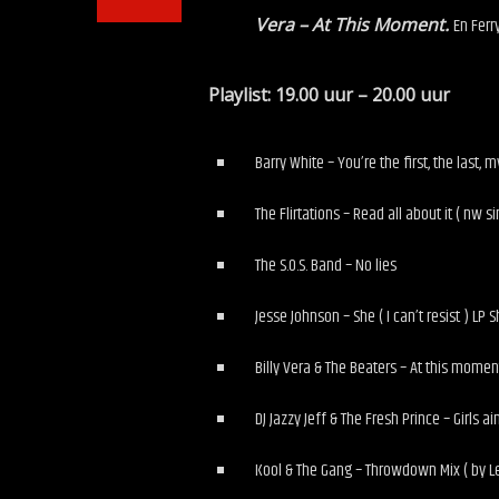
Vera – At This Moment.
En Ferr
Playlist: 19.00 uur – 20.00 uu
Barry White – You’re the first, the last, 
The Flirtations – Read all about it ( nw si
The S.O.S. Band – No lies
Jesse Johnson – She ( I can’t resist ) LP 
Billy Vera & The Beaters – At this momen
DJ Jazzy Jeff & The Fresh Prince – Girls ai
Kool & The Gang – Throwdown Mix ( by L