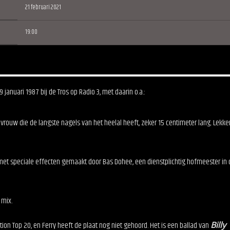
21 februari 2021
19:00
nuari 1987 bij de Tros op Radio 3, met daarin o.a.:
rouw die de langste nagels van het heelal heeft, zeker 15 centimeter lang. Lekker
et speciale effecten gemaakt door Bas Dohee, een dienstplichtig hofmeester in 
 mix.
on Top 20, en Ferry heeft de plaat nog niet gehoord. Het is een ballad van
Billy