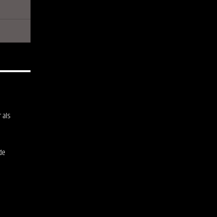
 als
de