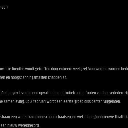
ned )
ovincie Drenthe wordt getroffen door extreem veel ijzel. Voorwerpen worden bed
 Bomen en hoogspanningsmasten knappen af.
l Gorbatsjov levert in een opvallende rede kritiek op de fouten van het verleden. Hi
he samenleving. Op 2 februari wordt een eerste groep dissidenten vrijgelaten.
 ijsbaan een wereldkampioenschap schaatsen, en wel in het gloednieuwe Thialf-st
er een nieuw wereldrecord.