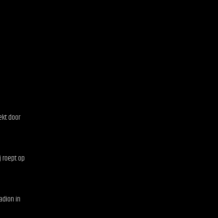
ekt door
j roept op
adion in