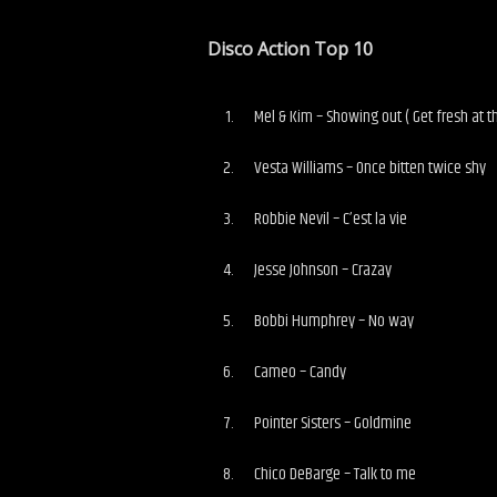
Disco Action Top 10
Mel & Kim – Showing out ( Get fresh at 
Vesta Williams – Once bitten twice shy
Robbie Nevil – C’est la vie
Jesse Johnson – Crazay
Bobbi Humphrey – No way
Cameo – Candy
Pointer Sisters – Goldmine
Chico DeBarge – Talk to me