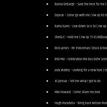
Bunny Debarge – Save the best for me ( 
Expose – Come go with me ( nw op 83 US 
Rainy Davis – Low down So & So ( nw op 8
Sheila E – Hold me ( nw op 73 US Billboar
Rick James – Mr. Policeman ( Disco Actio
BVD Mix – Celebration Mix Bas Dohe Le
Jody Watley – Looking for a new love ( h
Al Jarreau – Tell me what I got to do
Miki Howard – Come share my love
Hugh Masekela – Bring back Nelson Ma