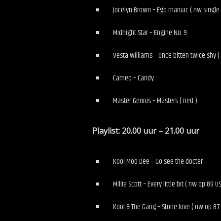
Jocelyn Brown – Ego maniac ( nw single 
Midnight Star – Engine No. 9
Vesta Williams – Once bitten twice shy (
Cameo – Candy
Master Genius – Masters ( ned )
Playlist: 20.00 uur – 21.00 uur
Kool Moo Dee – Go see the docter
Millie Scott – Every little bit ( nw op 89 
Kool & The Gang – Stone love ( nw op 87 