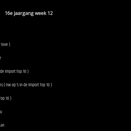
r 16e jaargang week 12
 love )
e
de Import Top 10 )
 ( nw op 5 in de Import Top 10 )
Top 10 )
ou
man