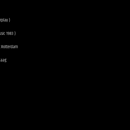
rplay )
ssic 1983 )
t Rotterdam
Haag