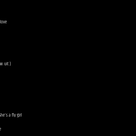
love
. uit )
e’s a fly girl
e