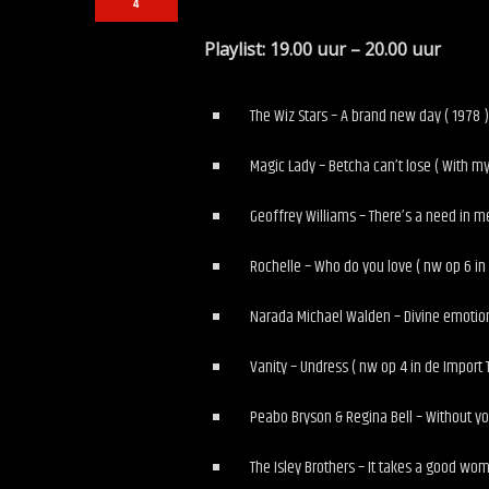
4
Playlist: 19.00 uur – 20.00 uu
The Wiz Stars – A brand new day ( 1978 )
Magic Lady – Betcha can’t lose ( With my
Geoffrey Williams – There’s a need in m
Rochelle – Who do you love ( nw op 6 in 
Narada Michael Walden – Divine emotions
Vanity – Undress ( nw op 4 in de Import 
Peabo Bryson & Regina Bell – Without y
The Isley Brothers – It takes a good wo