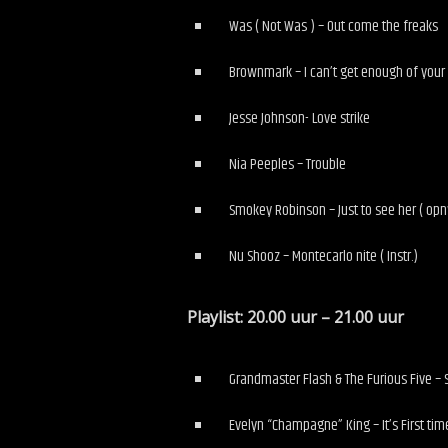
Was ( Not Was ) – Out come the freaks
Brownmark – I can’t get enough of your 
Jesse Johnson- Love strike
Nia Peeples – Trouble
Smokey Robinson – Just to see her ( opnw
Nu Shooz – Montecarlo nite ( Instr.)
Playlist: 20.00 uur – 21.00 uur
Grandmaster Flash & The Furious Five – Sh
Evelyn “Champagne” King – It’s First tim