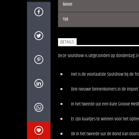
Datum:
Tijd:
DETAILS
Deze soulshow is uitgezonden op donderdag 24 m
Het is de voorlaatste Soulshow bij de Tr
Drie nieuwe binnenkomers in de Import
In het tweede uur een Rare Groove Med
Er zijn kaartjes te winnen voor het opt
Ok in het tweede uur de Bond Van Doors