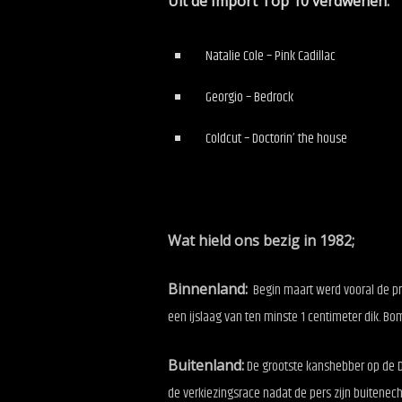
Uit de Import Top 10 verdwenen:
Natalie Cole – Pink Cadillac
Georgio – Bedrock
Coldcut – Doctorin’ the house
Wat hield ons bezig in 1982;
Binnenland:
Begin maart werd vooral de pr
een ijslaag van ten minste 1 centimeter dik.
Buitenland:
De grootste kanshebber op de De
de verkiezingsrace nadat de pers zijn buitene