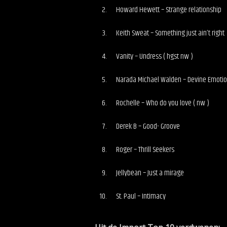
Howard Hewett – Strange relationship
Keith Sweat – Something just ain’t right
Vanity – Undress ( hgst nw )
Narada Michael Walden – Devine Emotio
Rochelle – Who do you love ( nw )
Derek B – Good- Groove
Roger – Thrill Seekers
Jellybean – Just a mirage
St. Paul – Intimacy