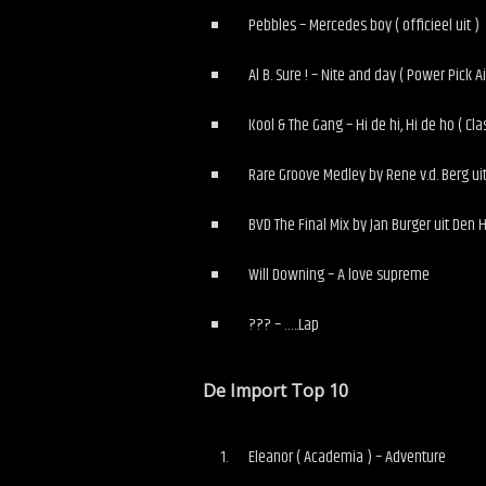
Pebbles – Mercedes boy ( officieel uit )
Al B. Sure ! – Nite and day ( Power Pick Ai
Kool & The Gang – Hi de hi, Hi de ho ( Cla
Rare Groove Medley by Rene v.d. Berg ui
BVD The Final Mix by Jan Burger uit Den 
Will Downing – A love supreme
??? – …..Lap
De Import Top 10
Eleanor ( Academia ) – Adventure