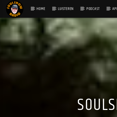
HOME
LUISTEREN
PODCAST
AP
HUIDIG NUMMER
VERY LAST DROP
BOBBY THURSTON
SOULS