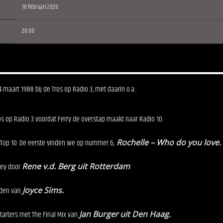
18 februari 2026
20:00
aart 1988 bij de Tros op Radio 3, met daarin o.a.:
os op Radio 3 voordat Ferry de overstap maakt naar Radio 10.
 Top 10. De eerste vinden we op nummer 6;
Rochelle – Who do you love.
ley door
Rene v.d. Berg uit Rotterdam
reden van
Joyce Sims.
tarters met The Final Mix van
Jan Burger
uit Den Haag.