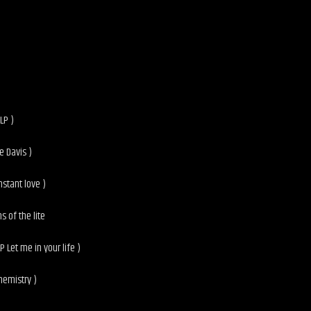
)
LP )
e Davis )
nstant love )
s of the lite
 Let me in your life )
hemistry )