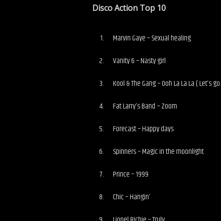
Disco Action Top 10
Marvin Gaye – Sexual healing
Vanity 6 – Nasty girl
Kool & The Gang – Ooh La La La ( Let’s go
Fat Larry’s Band – Zoom
Forecast – Happy days
Spinners – Magic in the moonlight
Prince – 1999
Chic – Hangin’
Lionel Richie – Truly