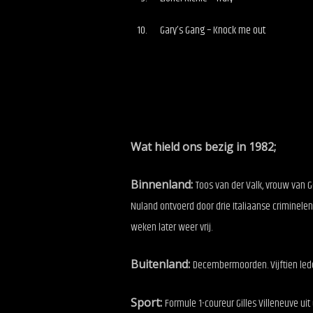
Gary’s Gang – Knock me out
Wat hield ons bezig in 1982;
Binnenland:
Toos van der Valk, vrouw van G
Nuland ontvoerd door drie Italiaanse criminelen.
weken later weer vrij.
Buitenland:
Decembermoorden. Vijftien led
Sport:
Formule 1-coureur Gilles Villeneuve ui