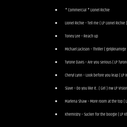
* Commercial * Lionel Richie
Lionel Richie – Tell me ( LP Lionel Richie 
Toney Lee – Reach up
Michael Jackson – Thriller ( gelijknamige 
Tyrone Davis – Are you serious ( LP Tyron
Cheryl Lynn – Look before you leap ( LP I
Slave – Do you like it…( Girl ) nw LP Vision
Marlena Shaw – More room at the top ( LP
Khemistry – Sucker for the boogie ( LP K