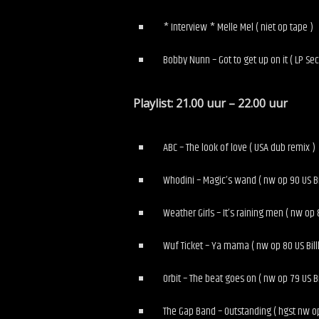
* Interview * Melle Mel ( niet op tape )
Bobby Nunn – Got to get up on it ( LP Se
Playlist: 21.00 uur – 22.00 uur
ABC – The look of love ( USA dub remix )
Whodini – Magic’s wand ( nw op 90 US Bi
Weather Girls – It’s raining men ( nw op 
Wuf Ticket – Ya mama ( nw op 80 US Bill
Orbit – The beat goes on ( nw op 79 US Bi
The Gap Band – Outstanding ( hgst nw op 