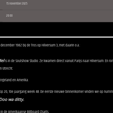
15 november 2025
20:00
cember 1982 bij de Tros op Hilversum 3, met daarin o.a.:
el
is in de Soulshow Studio. Ze kwamen direct vanuit Parijs naar Hilversum. En ro
n Utrecht.
 Engeland en Amerika.
Top 20, 10e jaargang week 48. De eerste nieuwe binnenkomer vinden we op numm
Doo wa ditty.
in de Amerikaanse Billboard Charts.