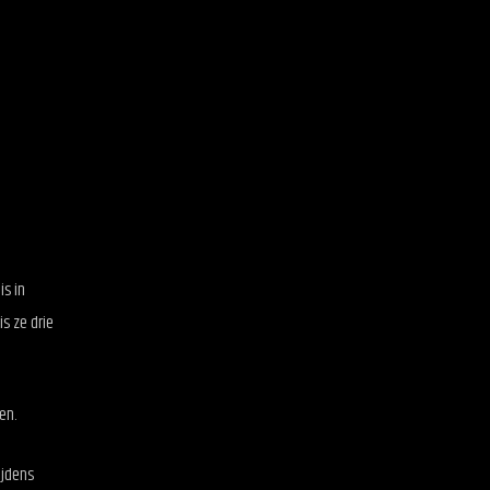
is in
s ze drie
en.
ijdens