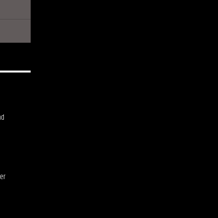
nd
er