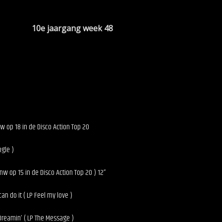
 uur 10e jaargang week 48
nw op 18 in de Disco Action Top 20
ngle )
 nw op 15 in de Disco Action Top 20 ) 12”
n do it ( LP Feel my love )
Dreamin’ ( LP The Message )