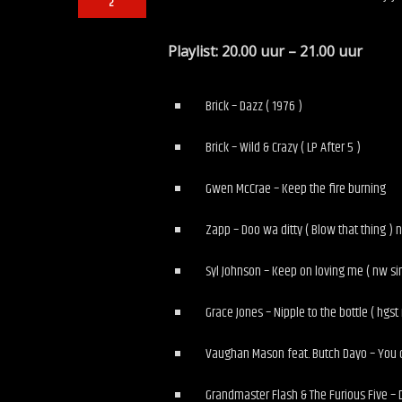
2
Playlist: 20.00 uur – 21.00
Brick – Dazz ( 1976 )
Brick – Wild & Crazy ( LP After 5 )
Gwen McCrae – Keep the fire burning
Zapp – Doo wa ditty ( Blow that thing ) 
Syl Johnson – Keep on loving me ( nw si
Grace Jones – Nipple to the bottle ( hgst
Vaughan Mason feat. Butch Dayo – You ca
Grandmaster Flash & The Furious Five – 