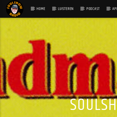
HOME
LUISTEREN
PODCAST
AP
HUIDIG NUMMER
RIDE-O-ROCKET
BROTHERS JOHNSON
SOULSH