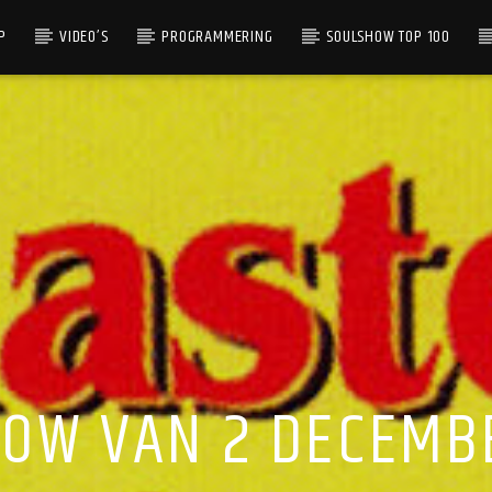
P
VIDEO’S
PROGRAMMERING
SOULSHOW TOP 100
OW VAN 2 DECEMB