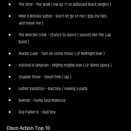
The Time – The Walk ( nw op 71 US Billboard Black Singles )
Mike & Brenda Sutton – Don’t let go of me ( grip my hips
and move me )
The Wreckin Crew – Chance to dance ( sounds like The Gap
Band )
Marvin Gaye – Turn on some music ( LP Midnight love )
Ashford & Simpson – Mighty mighty love ( LP Street Opera )
Chapter Three – Smurf trek ( rap )
Luther Vandross – Bad boy / Having a party
Nairobi – Funky Soul Makossa
Ray Parker Jr. – Bad boy
Disco Action Top 10