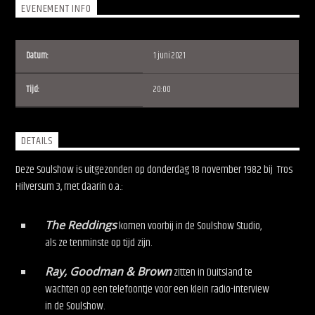
EVENEMENT INFO
Datum:
1 juni 2021
Tijd:
20:00
Soulshow Radio
DETAILS
Deze Soulshow is uitgezonden op donderdag 18 november 1982 bij Tros
Hilversum 3, met daarin o.a.:
The Reddings
komen voorbij in de Soulshow Studio,
als ze tenminste op tijd zijn.
Ray, Goodman & Brown
zitten in Duitsland te
wachten op een telefoontje voor een klein radio-interview
in de Soulshow.