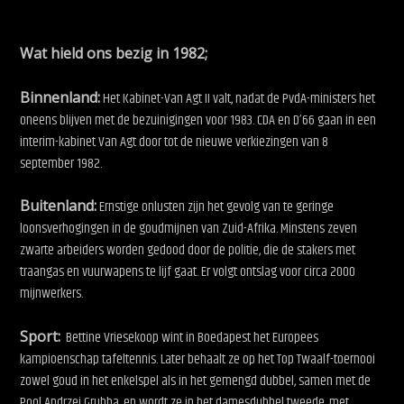
Wat hield ons bezig in 1982;
Binnenland:
Het Kabinet-Van Agt II valt, nadat de PvdA-ministers het
oneens blijven met de bezuinigingen voor 1983. CDA en D’66 gaan in een
interim-kabinet Van Agt door tot de nieuwe verkiezingen van 8
september 1982.
Buitenland:
Ernstige onlusten zijn het gevolg van te geringe
loonsverhogingen in de goudmijnen van Zuid-Afrika. Minstens zeven
zwarte arbeiders worden gedood door de politie, die de stakers met
traangas en vuurwapens te lijf gaat. Er volgt ontslag voor circa 2000
mijnwerkers.
Sport:
Bettine Vriesekoop wint in Boedapest het Europees
kampioenschap tafeltennis. Later behaalt ze op het Top Twaalf-toernooi
zowel goud in het enkelspel als in het gemengd dubbel, samen met de
Pool Andrzej Grubba, en wordt ze in het damesdubbel tweede, met