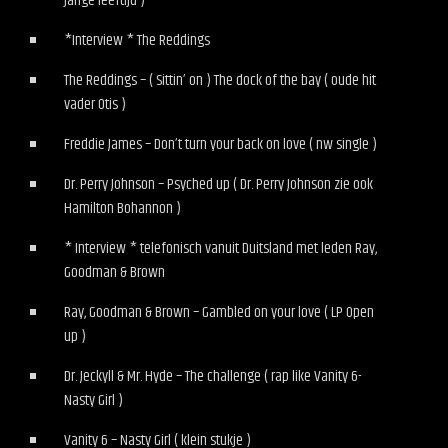
jarige leeftijd )
*Interview * The Reddings
The Reddings – ( Sittin’ on ) The dock of the bay ( oude hit
vader Otis )
Freddie James – Don’t turn your back on love ( nw single )
Dr. Perry Johnson – Psyched up ( Dr. Perry Johnson zie ook
Hamilton Bohannon )
* Interview * telefonisch vanuit Duitsland met leden Ray,
Goodman & Brown
Ray, Goodman & Brown – Gambled on your love ( LP Open
up )
Dr. Jeckyll & Mr. Hyde – The challenge ( rap like Vanity 6-
Nasty Girl )
Vanity 6 – Nasty Girl ( klein stukje )