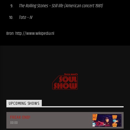
The Rolling Stones – Still life (American concert 1981)
Toto – IV
Bron: http://www.wikipedia.nl
UPCOMING SHOWS
FREAK-END!
00:00