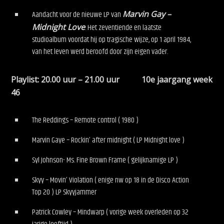
Aandacht voor de nieuwe LP van
Marvin Gay –
Midnight Love
. Het zeventiende en laatste
studioalbum voordat hij op tragische wijze, op 1 april 1984,
van het leven werd beroofd door zijn eigen vader.
Playlist: 20.00 uur – 21.00 uur 10e jaargang week
46
The Reddings – Remote control ( 1980 )
Marvin Gaye – Rockin’ after midnight ( LP Midnight love )
Syl Johnson- Ms. Fine Brown Frame ( gelijknamige LP )
Skyy – Movin’ Violation ( enige nw op 18 in de Disco Action
Top 20 ) LP Skyyjammer
Patrick Cowley – Mindwarp ( vorige week overleden op 32