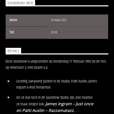
EVENEMENT INFO
Datum:
18 maart 2021
Tijd:
20:00
Soulshow Radio
DETAILS
Deze soulshow is uitgezonden op donderdag 17 februari 1983 bij de Tros
op Hilversum 3, met daarin o.a.:
Gezellig, vanavond gasten in de studio; Patti Austin, James
Ingram & Rod Temperton.
Als ze dan toch in de Soulshow Studio zijn, dan moeten
ze maar zingen ook;
James Ingram – Just once
en Patti Austin – Razzamatazz.