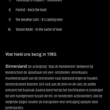
Yarbrough & Peoples – Heartbeats
Forrest – Rock the boat
The Weather Girls – It’s raining men
Sharon Redd – In the name of love
Wat hield ons bezig in 1983;
Binnenland:
De actiegroep ‘Stop de Munitietrein’ blokkeert bij
Roodeschool de spoorbaan om een -omstreden- Amerikaans
munitietransport van de Eemshaven naar Duitsland tegen te houden.
Demonstranten ketenen zich vast aan de trein en de rails. De politie
ontruimt het baanvak. Daarna komt het bij het hoofdstation in Groningen
tot een handgemeen tussen de M.E. en honderden actievoerders. Ook de
volgende dagen zouden de transporten veel vertraging oplopen door
protestacties.