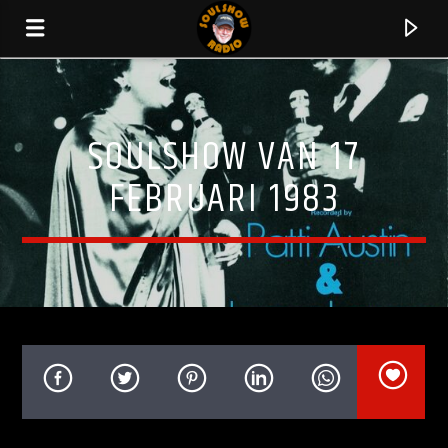
SOULSHOW VAN 17
FEBRUARI 1983
HUIDIG NUMMER
GO ON WITHOUT YOU
SHIRLEY MURDOCK