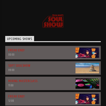
UPCOMING SHOWS
FREAK-END!
00:00
SOFT SOULSHOW
09:00
MIXING MASTERCLASS
11:00
FREAK-END!
12:00