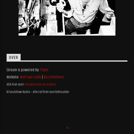
OVER
Stream is powered by:
Triple
Website:
Bert van Gulik
|
BuzzPartners
Klik hier voor
voorwaarden en privacy
© Soulshow Radio – Alle rechten voorbehouden