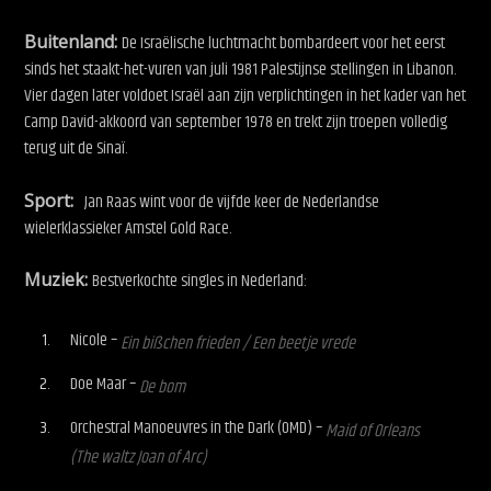
Buitenland:
De Israëlische luchtmacht bombardeert voor het eerst
sinds het staakt-het-vuren van juli 1981 Palestijnse stellingen in Libanon.
Vier dagen later voldoet Israël aan zijn verplichtingen in het kader van het
Camp David-akkoord van september 1978 en trekt zijn troepen volledig
terug uit de Sinaï.
Sport:
Jan Raas wint voor de vijfde keer de Nederlandse
wielerklassieker Amstel Gold Race.
Muziek:
Bestverkochte singles in Nederland:
Nicole –
Ein bißchen frieden / Een beetje vrede
Doe Maar –
De bom
Orchestral Manoeuvres in the Dark (OMD) –
Maid of Orleans
(The waltz Joan of Arc)