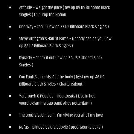
Attitude – We got the juice ( nw op 89 US Billboard Black
Singles ) LP Pump the Nation
One Way – Can I ! ( nw op 83 US Billboard Black Singles )
Steve Arrington’s Hall Of Fame – Nobody can be you ( nw
op 82 US Billboard Black Singles )
Dynasty – Check it out ( nw op 59 US Billboard Black
Singles )
Con Funk Shun – Ms. Got the body ( hgst nw op 46 US
Billboard Black Singles / Chartbreakout )
Yarbrough & Peoples – Heartbeats ( Live in het
voorprogramma Gap Band Ahoy Rotterdam )
The Brothers Johnson – I’m giving you all of my love
Rufus – Blinded by the boogie ( prod. George Duke )