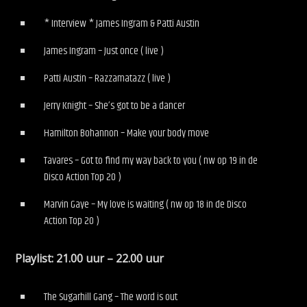
* Interview * James Ingram & Patti Austin
James Ingram – Just once ( live )
Patti Austin – Razzamatazz ( live )
Jerry Knight – She’s got to be a dancer
Hamilton Bohannon – Make your body move
Tavares – Got to find my way back to you ( nw op 19 in de
Disco Action Top 20 )
Marvin Gaye – My love is waiting ( nw op 18 in de Disco
Action Top 20 )
Playlist: 21.00 uur – 22.00 uur
The Sugarhill Gang – The word is out