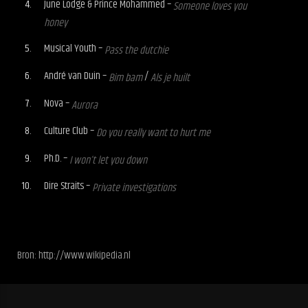
June Lodge & Prince Mohammed –
Someone loves you
honey
Musical Youth –
Pass the dutchie
André van Duin –
/
Bim bam
Als je huilt
Nova –
Aurora
Culture Club –
Do you really want to hurt me
Ph.D. –
I won’t let you down
Dire Straits –
Private investigations
Bron: http://www.wikipedia.nl