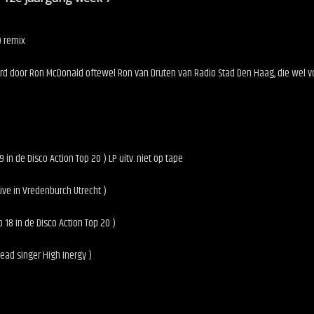
) remix
rd door Ron McDonald oftewel Ron van Druten van Radio Stad Den Haag, die wel 
 in de Disco Action Top 20 ) LP uitv. niet op tape
Live in Vredenburch Utrecht )
 18 in de Disco Action Top 20 )
lead singer High Inergy )