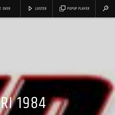
OVER
LUISTER
POPUP PLAYER
Soulshow Radio
RI 1984