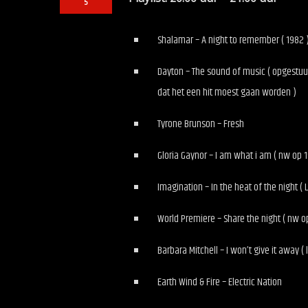
5
Shalamar – A night to remember ( 1982 
Dayton – The sound of music ( opgestuu
dat het een hit moest gaan worden )
Tyrone Brunson – Fresh
Gloria Gaynor – I am what i am ( nw op 19
Imagination – In the heat of the night ( 
World Premiere – Share the night ( nw op
Barbara Mitchell – I won’t give it away ( 
Earth Wind & Fire – Electric Nation