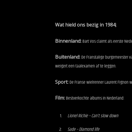
Wat hield ons bezig in 1984;
Binnenland:
Bart Vos claimt als eerste Ne
Buitenland:
De Franstalige burgemeester v
weigert een taalexamen af te leggen.
Sport:
De Franse wielrenner Laurent Fignon w
Film:
Bestverkochte albums in Nederland:
Lionel Richie – Can’t slow down
Sade – Diamond life