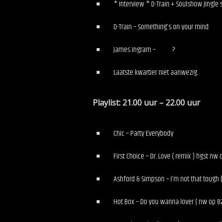
* Interview * D-Train + Soulshow Jingle 
D-Train – Something’s on your mind
James Ingram – ?
Laatste kwartier niet aanwezig
Playlist: 21.00 uur – 22.00 uur
Chic – Party Everybody
First Choice – Dr. Love ( remix ) hgst nw 
Ashford & Simpson – I’m not that tough (
Hot Box – Do you wanna lover ( nw op 82 