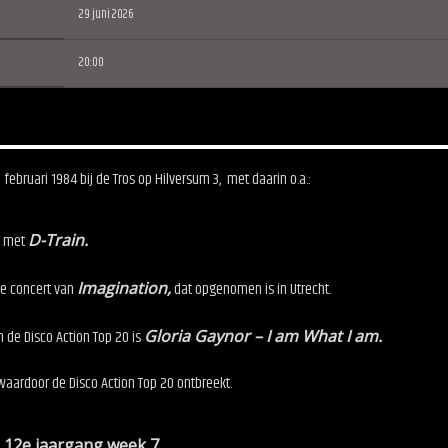
29 juni 2026
20:00
 februari 1984
bij de Tros op Hilversum 3, met daarin o.a.:
w met
D-Train.
de concert van
Imagination,
dat opgenomen is in Utrecht.
 de Disco Action Top 20 is
Gloria Gaynor – I am What I am.
waardoor de Disco Action Top 20 ontbreekt.
 12e jaargang week 7