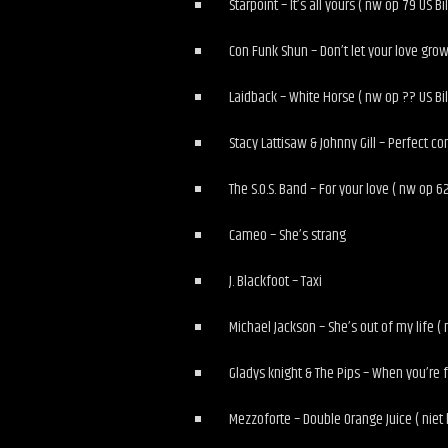
Starpoint – It’s all yours ( nw op 79 US Bi
Con Funk Shun – Don’t let your love grow
Laidback – White Horse ( nw op ?? US Bil
Stacy Lattisaw & Johnny Gill – Perfect co
The S.O.S. Band – For your love ( nw op 62
Cameo – She’s strang
J. Blackfoot – Taxi
Michael Jackson – She’s out of my life ( 
Gladys knight & The Pips – When you’re f
Mezzoforte – Double Orange Juice ( niet