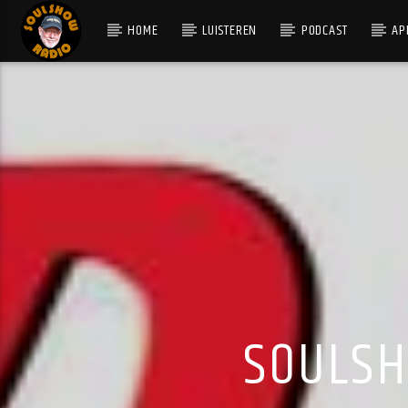
HOME
LUISTEREN
PODCAST
AP
HUIDIG NUMMER
SOUL SHADOWS
BILL WITHERS
SOULSH