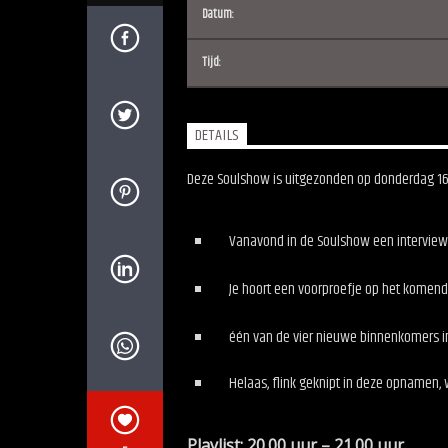
Datum:
Tijd:
DETAILS
Deze Soulshow is uitgezonden op donderdag 16
Vanavond in de Soulshow een intervie
Je hoort een voorproefje op het komen
één van de vier nieuwe binnenkomers in
Helaas, flink geknipt in deze opnamen, 
Playlist: 20.00 uur – 21.00 uur