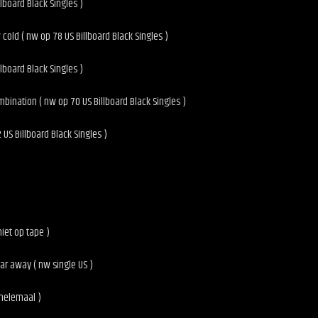
llboard Black Singles )
 cold ( nw op 78 US Billboard Black Singles )
lboard Black Singles )
mbination ( nw op 70 US Billboard Black Singles )
 US Billboard Black Singles )
niet op tape )
ar away ( nw single US )
 helemaal )