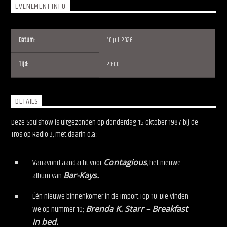
EVENEMENT INFO
Datum:
10 juli 2026
Tijd:
20:00
Soulshow Radio
DETAILS
Deze Soulshow is uitgezonden op donderdag 15 oktober 1987 bij de
Tros op Radio 3, met daarin o.a.:
Vanavond aandacht voor
Contagious
, het nieuwe
album van
Bar-Kays.
Één nieuwe binnenkomer in de Import Top 10. Die vinden
we op nummer 10;
Brenda K. Starr – Breakfast
in bed.