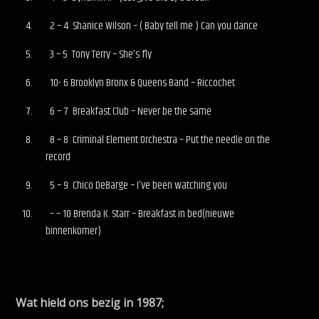
2 – 4 Shanice Wilson – ( Baby tell me ) Can you dance
3 – 5 Tony Terry – She’s fly
10- 6 Brooklyn Bronx & Queens Band – Riccochet
6 – 7 Breakfast Club – Never be the same
8 – 8 Criminal Element Orchestra – Put the needle on the
record
5 – 9 Chico DeBarge – I’ve been watching you
– – 10 Brenda K. Starr – Breakfast in bed(nieuwe
binnenkomer)
Wat hield ons bezig in 1987;