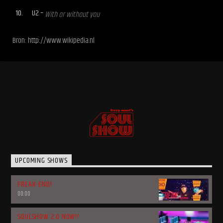
U2 –
With or without you
Bron: http://www.wikipedia.nl
UPCOMING SHOWS
FREAK-END!
00:00
SOULSHOW 2.0 NOW!!