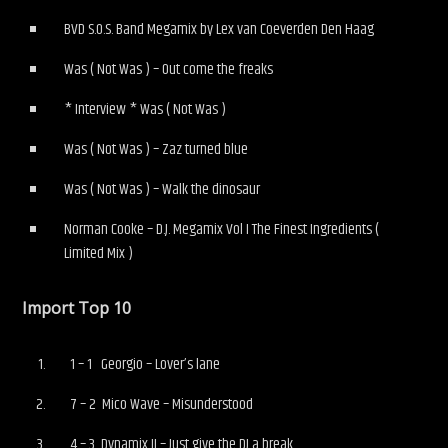
BVD S.O.S. Band Megamix by Lex van Coeverden Den Haag
Was ( Not Was ) – Out come the freaks
* Interview * Was ( Not Was )
Was ( Not Was ) – Zaz turned blue
Was ( Not Was ) – Walk the dinosaur
Norman Cooke – D.J. Megamix Vol I The Finest Ingredients (
Limited Mix )
Import Top 10
1 – 1 Georgio – Lover’s lane
7 – 2 Mico Wave – Misunderstood
4 – 3 Dynamix II – Just give the DJ a break