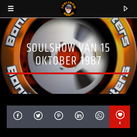
SOULSHOW VAN 15
OKTOBER 1987
HUIDIG NUMMER
4
LOVE WINS EVERY TIME
MELBA MOORE