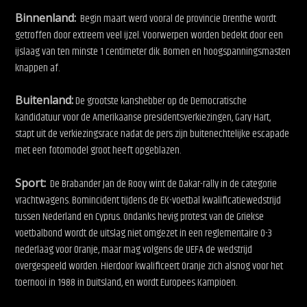
Binnenland:
Begin maart werd vooral de provincie Drenthe wordt
getroffen door extreem veel ijzel. Voorwerpen worden bedekt door een
ijslaag van ten minste 1 centimeter dik. Bomen en hoogspanningsmasten
knappen af.
Buitenland:
De grootste kanshebber op de Democratische
kandidatuur voor de Amerikaanse presidentsverkiezingen, Gary Hart,
stapt uit de verkiezingsrace nadat de pers zijn buitenechtelijke escapade
met een fotomodel groot heeft opgeblazen.
Sport:
De Brabander Jan de Rooy wint de Dakar-rally in de categorie
vrachtwagens.
Bomincident tijdens de EK-voetbal kwalificatiewedstrijd
tussen Nederland en Cyprus. Ondanks hevig protest van de Griekse
voetbalbond wordt de uitslag niet omgezet in een reglementaire 0-3
nederlaag voor Oranje, maar mag volgens de UEFA de wedstrijd
overgespeeld worden. Hierdoor kwalificeert Oranje zich alsnog voor het
toernooi in 1988 in Duitsland, en wordt Europees Kampioen.