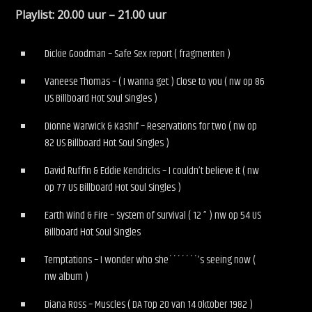
Playlist: 20.00 uur – 21.00 uur
Dickie Goodman – Safe Sex report ( fragmenten )
Vaneese Thomas – ( I wanna get ) Close to you ( nw op 86
US Billboard Hot Soul Singles )
Dionne Warwick & Kashif – Reservations for two ( nw op
82 US Billboard Hot Soul Singles )
David Ruffin & Eddie Kendricks – I couldn’t believe it ( nw
op 77 US Billboard Hot Soul Singles )
Earth Wind & Fire – System of survival ( 12 ” ) nw op 54 US
Billboard Hot Soul Singles
Temptations – I wonder who she´´´´´´´’s seeing now (
nw album )
Diana Ross – Muscles ( DA Top 20 van 14 Oktober 1982 )