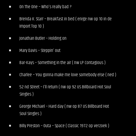
On The One – Who’s really bad ?
Brenda K. Starr – Breakfast in bed ( enige nw op 10 in de
Import Top 10 )
Jonathan Butler – Holding on
Mary Davis – Steppin’ out
Bar-Kays – Something in the air ( nw LP Contagious )
Charlee – You gonna make me love somebody else ( ned )
52 nd Street – I’ll return ( nw op 92 US Billboard Hot Soul
Singles )
George Michael – Hard day ( nw op 87 US Billboard Hot
Soul Singles )
Billy Preston – Outa – Space ( Classic 1972 op verzoek )