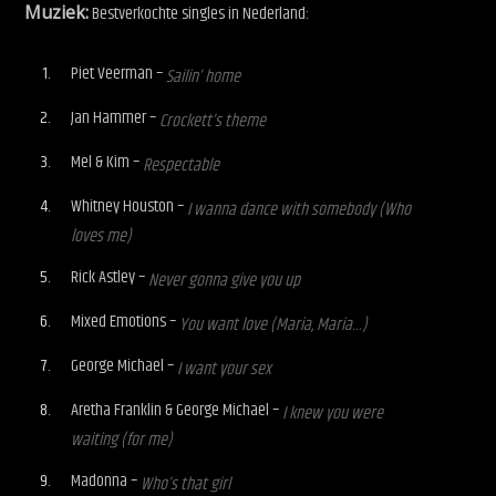
Muziek:
Bestverkochte singles in Nederland:
Piet Veerman –
Sailin’ home
Jan Hammer –
Crockett’s theme
Mel & Kim –
Respectable
Whitney Houston –
I wanna dance with somebody (Who
loves me)
Rick Astley –
Never gonna give you up
Mixed Emotions –
You want love (Maria, Maria…)
George Michael –
I want your sex
Aretha Franklin & George Michael –
I knew you were
waiting (for me)
Madonna –
Who’s that girl