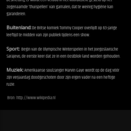
zogenaamde ’thuispellen’ van garnalen, dat te weinig hygiëne kan
garanderen.
Buitenland:
De Britse komiek Tommy Cooper overlijdt op 63-jarige
leeftijd te midden van zijn publiek tijdens een show.
Sport:
Begin van de Olympische Winterspelen in het Joegoslavische
Sarajevo, de eerste keer dat ze in een Oostblok-land worden gehouden.
Muziek:
Amerikaanse soulzanger Marvin Gaye wordt op de dag vóór
zijn verjaardag doodgeschoten door zijn eigen vader na een heftige
ruzie.
Bron: http://www.wikipedia.nl