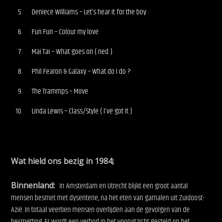
Deniece Williams – Let’s hear it for the boy
Fun Fun – Colour my love
Mai Tai – What goes on ( ned )
Phil Fearon & Galaxy – What do I do ?
The Trammps – Move
Linda Lewis – Class/Style ( I’ve got it )
Wat hield ons bezig in 1984;
Binnenland:
In Amsterdam en Utrecht blijkt een groot aantal
mensen besmet met dysenterie, na het eten van garnalen uit Zuidoost-
Azië. In totaal veertien mensen overlijden aan de gevolgen van de
besmetting. Er wordt een verbod in het vooruitzicht gesteld op het