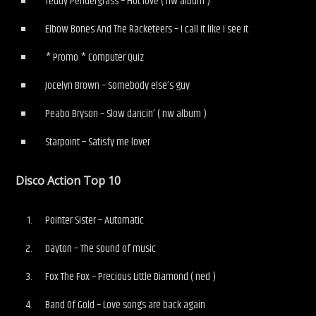
Teddy Pendergrass – Hot love ( nw album )
Elbow Bones And The Racketeers – I call it like I see it
* Promo * Computer Quiz
Jocelyn Brown – Somebody else’s guy
Peabo Bryson – Slow dancin’ ( nw album )
Starpoint – Satisfy me lover
Disco Action Top 10
Pointer Sister – Automatic
Dayton – The sound of music
Fox The Fox – Precious Little Diamond ( ned )
Band Of Gold – Love songs are back again