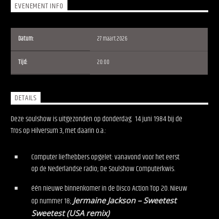
EVENEMENT INFO
Datum:
27 maart 2026
Tijd:
20:00
Soulshow Radio
DETAILS
Deze soulshow is uitgezonden op donderdag
14 juni 1984 bij de
Tros op Hilversum 3, met daarin o.a.:
Computer liefhebbers opgelet: vanavond voor het eerst
op de Nederlandse radio; De Soulshow Computerkwis.
één nieuwe binnenkomer in de Disco Action Top 20. Nieuw
op nummer 18;
Jermaine Jackson – Sweetest
Sweetest (USA remix)