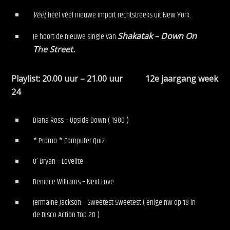
Véél
, héél véél nieuwe import rechtstreeks uit New York.
Je hoort de nieuwe single van
Shakatak – Down On
The Street.
Playlist: 20.00 uur – 21.00 uur 12e jaargang week
24
Diana Ross – Upside Down ( 1980 )
* Promo * Computer Quiz
O’ Bryan – Lovelite
Deniece Williams – Next Love
Jermaine Jackson – Sweetest Sweetest ( enige nw op 18 in
de Disco Action Top 20 )