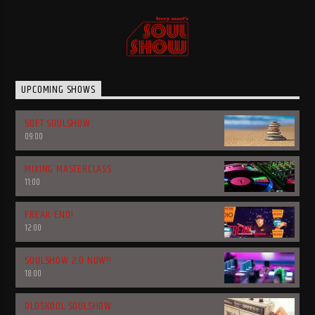
UPCOMING SHOWS
SOFT SOULSHOW
09:00
MIXING MASTERCLASS
11:00
FREAK-END!
12:00
SOULSHOW 2.0 NOW!!
18:00
OLDSKOOL SOULSHOW