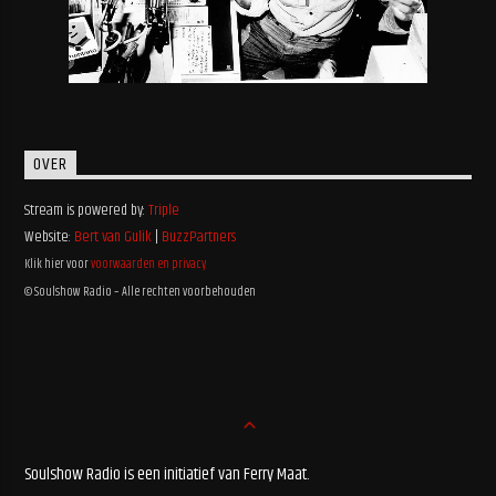
OVER
Stream is powered by:
Triple
Website:
Bert van Gulik
|
BuzzPartners
Klik hier voor
voorwaarden en privacy
© Soulshow Radio – Alle rechten voorbehouden
Soulshow Radio is een initiatief van Ferry Maat.