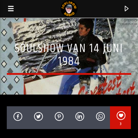
SOULSHOW VAN 14 JUNI
1984
HUIDIG NUMMER
3
HOLD ON
JAMES FORTUNE & FIVA FT. MONICA & FRED HAMMOND