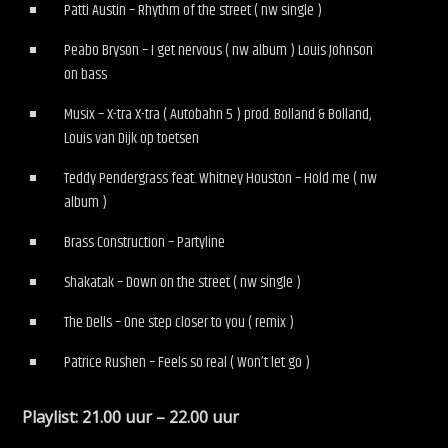
Patti Austin – Rhythm of the street ( nw single )
Peabo Bryson – I get nervous ( nw album ) Louis Johnson
on bass
Musix – X-tra X-tra ( Autobahn 5 ) prod. Bolland & Bolland,
Louis van Dijk op toetsen
Teddy Pendergrass feat. Whitney Houston – Hold me ( nw
album )
Brass Construction – Partyline
Shakatak – Down on the street ( nw single )
The Dells – One step closer to you ( remix )
Patrice Rushen – Feels so real ( Won’t let go )
Playlist: 21.00 uur – 22.00 uur