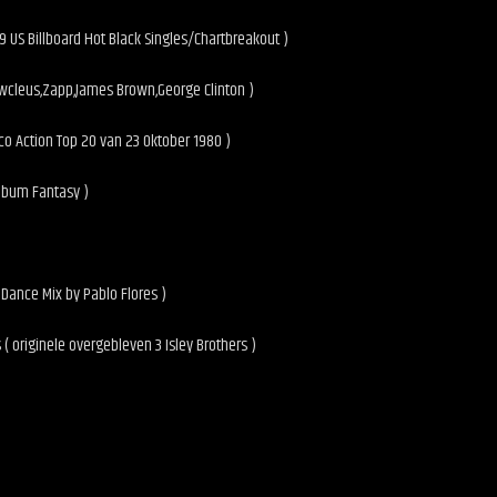
79 US Billboard Hot Black Singles/Chartbreakout )
ewcleus,Zapp,James Brown,George Clinton )
co Action Top 20 van 23 Oktober 1980 )
album Fantasy )
Dance Mix by Pablo Flores )
 ( originele overgebleven 3 Isley Brothers )