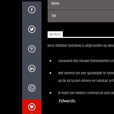
Datum:
Tijd:
DETAILS
Deze OldSkool Soulshow is uitgezonden op donde
Vanavond drie nieuwe binnenkomers in d
Wel vreemd om een spookrijder te hore
op de A6 tussen Almere en Lelystad. Je h
Je hoort een lekkere commercial voor d
Edwards.