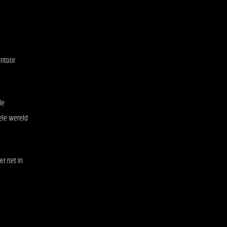
antoor
de
ele wereld
er net in