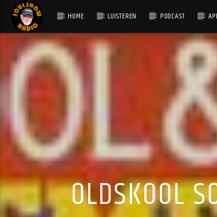
HOME
LUISTEREN
PODCAST
AP
HUIDIG NUMMER
I'M DOIN' FINE NOW
NEW YORK CITY
OLDSKOOL S