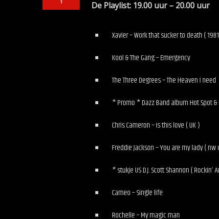
1
De Playlist:
19.00 uur – 20.00 u
Xavier – Work that sucker to death ( 1981
Kool & The Gang – Emergency
The Three Degrees – The Heaven I need
* Promo * Dazz Band album Hot Spot & 
Chris Cameron – Is this love ( UK )
Freddie Jackson – You are my lady ( nw o
* stukje US D.J. Scott Shannon ( Rockin’ 
Cameo – Single life
Rochelle – My magic man