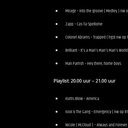
Mirage – Into the groove ( Medley ) nw o
Zapp – Cas-Ta-Spellome
Colonel Abrams – Trapped ( hgst nw op 10
Brilliant – It’s a Man’s Man’s Man’s World 
Man Parrish – Hey there, home boys
Playlist: 20.00 uur – 21.00 uur
Kurtis Blow – America
Kool & The Gang – Emergency ( nw op 81 
Nicole ( McCloud ) – Always and Forever 