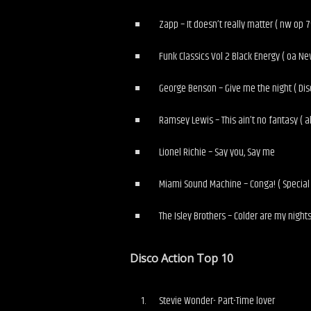
Zapp – It doesn’t really matter ( nw op 
Funk Classics Vol 2 Black Energy ( oa N
George Benson – Give me the night ( Dis
Ramsey Lewis – This ain’t no fantasy ( 
Lionel Richie – Say you, Say me
Miami Sound Machine – Conga! ( Special 
The Isley Brothers – Colder are my nights
Disco Action Top 10
Stevie Wonder- Part-Time lover