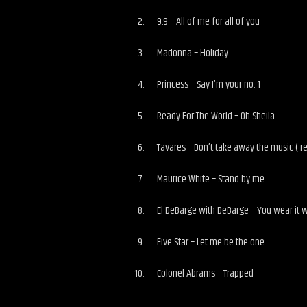
9.9 – All of me for all of you
Madonna – Holiday
Princess – Say I’m your no. 1
Ready For The World – Oh Sheila
Tavares – Don’t take away the music ( r
Maurice White – Stand by me
El DeBarge with DeBarge – You wear it w
Five Star – Let me be the one
Colonel Abrams – Trapped