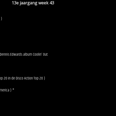
ur 13e jaargang week 43
 )
Dennis Edwards album Coolin’ Out
p 20 in de Disco Action Top 20 )
America ) *