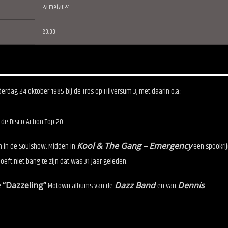
22 mei 2024
20:00
rdag 24 oktober 1985 bij de Tros op Hilversum 3, met daarin o.a.:
e Disco Action Top 20.
n in de Soulshow. Midden in
Kool & The Gang – Emergency
een spookrij
oeft niet bang te zijn dat was 31 jaar geleden.
e
“Dazzeling”
Motown albums van de
Dazz Band
en van
Dennis