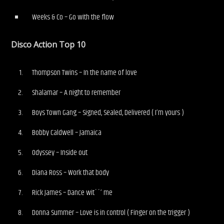
Weeks & Co – Go with the flow
Disco Action Top 10
Thompson Twins – In the name of love
Shalamar – A night to remember
Boys Town Gang – Signed, Sealed, Delivered ( I’m yours )
Bobby Caldwell – Jamaica
Odyssey – Inside out
Diana Ross – Work that body
Rick James – Dance wit´´’ me
Donna Summer – Love is in control ( Finger on the trigger )