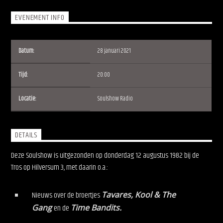
EVENEMENT INFO
Datum:
28 januari 2021
Soulshow Radio
Tijd:
20:00
Locatie:
Soulshow Radio
DETAILS
Deze Soulshow is uitgezonden op donderdag 12 augustus 1982 bij de
Tros op Hilversum 3, met daarin o.a.:
Nieuws over de broertjes
Tavares, Kool & The
Gang
en de
Time Bandits.