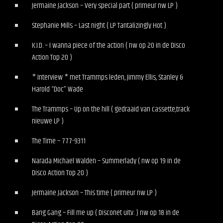
Jermaine Jackson – Very special part ( primeur nw LP )
Stephanie Mills – Last night ( LP Tantalizingly Hot )
K.I.D. – I wanna piece of the action ( nw op 20 in de Disco
Action Top 20 )
* Interview * met Trammps leden, Jimmy Ellis, Stanley &
Harold “Doc” Wade
The Trammps – Up on the hill ( gedraaid van cassette,track
nieuwe LP )
The Time – 777-9311
Narada Michael Walden – Summerlady ( nw op 19 in de
Disco Action Top 20 )
Jermaine Jackson – This time ( primeur nw LP )
Bang Gang – Fill me up ( Disconet uitv. ) nw op 18 in de