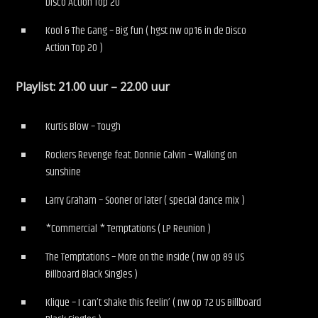
Disco Action Top 20
Kool & The Gang – Big fun ( hgst nw op16 in de Disco
Action Top 20 )
Playlist: 21.00 uur – 22.00 uur
Kurtis Blow – Tough
Rockers Revenge feat. Donnie Calvin – Walking on
sunshine
Larry Graham – Sooner or later ( special dance mix )
*Commercial * Temptations ( LP Reunion )
The Temptations – More on the inside ( nw op 89 US
Billboard Black Singles )
Klique – I can’t shake this feelin’ ( nw op 72 US Billboard