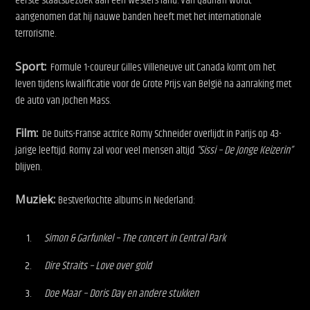
eerste staatsbezoek aan een westers land. Van Qadhafi wordt
aangenomen dat hij nauwe banden heeft met het internationale
terrorisme.
Sport:
Formule 1-coureur Gilles Villeneuve uit Canada komt om het
leven tijdens kwalificatie voor de Grote Prijs van België na aanraking met
de auto van Jochen Mass.
Film:
De Duits-Franse actrice Romy Schneider overlijdt in Parijs op 43-
jarige leeftijd. Romy zal voor veel mensen altijd
“Sissi – De Jonge Keizerin”
blijven.
Muziek:
Bestverkochte albums in Nederland:
Simon & Garfunkel – The concert in Central Park
Dire Straits – Love over gold
Doe Maar – Doris Day en andere stukken