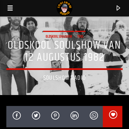
OLDSKOOL SOULSHOW
TROS
OLDSKOOL SOULSHOW VAN
12 AUGUSTUS 1982
SOULSHOW RADIO
HUIDIG NUMMER
BUTTERFLIES (FEAT. WILL DOWNING)
JOHHNY BRITT