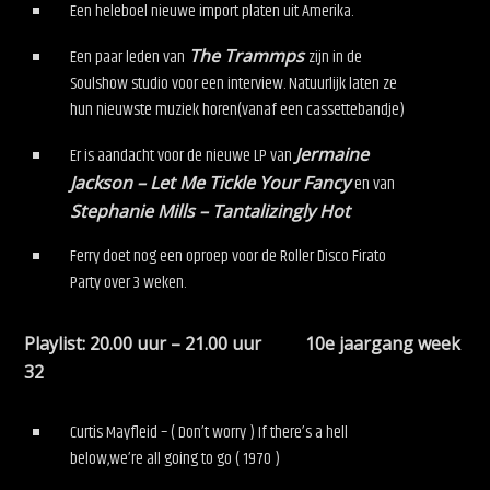
Een heleboel nieuwe import platen uit Amerika.
Een paar leden van
The Trammps
zijn in de
Soulshow studio voor een interview. Natuurlijk laten ze
hun nieuwste muziek horen(vanaf een cassettebandje)
Er is aandacht voor de nieuwe LP van
Jermaine
Jackson – Let Me Tickle Your Fancy
en van
Stephanie Mills – Tantalizingly Hot
Ferry doet nog een oproep voor de Roller Disco Firato
Party over 3 weken.
Playlist: 20.00 uur – 21.00 uur 10e jaargang week
32
Curtis Mayfleid – ( Don’t worry ) If there’s a hell
below,we’re all going to go ( 1970 )