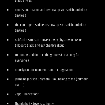
Black Singles )
Bloodstone – Go on and cry ( nw op 70 US Billboard Black
Singles )
The Four Tops – Sad hearts ( nw op 68 US Billboard Black
Singles )
Ashford & Simpson – Love it away ( hgst nw op 66 US
Billboard Black Singles/ Chartbreakout )
Tomorrow’s Edition – In the grooves ( LP A song for
everyone )
Brooklyn, Bronx & Queens Band – Imagination
Jermaine Jackson & Syreeta – You belong to me ( primeur
nw LP )
Zapp – Dancefloor
Thunderbolt – Love is so funny