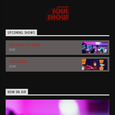
UPCOMING SHOWS
SOULSHOW 2.0 NOW!!
18:00
FREAK-END!
20:00
NOW ON AIR