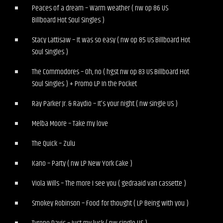
Peaces of a dream – Warm weather ( nw op 86 US
Billboard Hot Soul Singles )
Stacy Lattisaw – It was so easy ( nw op 85 US Billboard Hot
Soul Singles )
The Commodores – Oh, no ( hgst nw op 83 US Billboard Hot
Soul Singles ) + Promo LP In the Pocket
Ray Parker Jr. & Raydio – It’s your night ( nw single US )
Melba Moore – Take my love
The Quick – Zulu
Kano – Party ( nw LP New York Cake )
Viola Wills – The more I see you ( gedraaid van cassette )
Smokey Robinson – Food for thought ( LP Being with you )