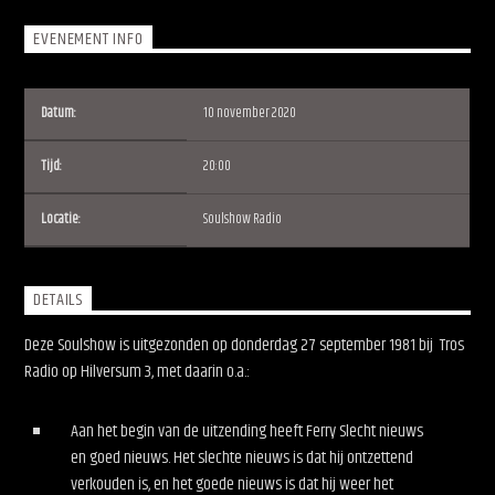
EVENEMENT INFO
Datum:
10 november 2020
Soulshow Radio
Tijd:
20:00
Locatie:
Soulshow Radio
DETAILS
Deze Soulshow is uitgezonden op donderdag 27 september 1981 bij Tros
Radio op Hilversum 3, met daarin o.a.:
Aan het begin van de uitzending heeft Ferry Slecht nieuws
en goed nieuws. Het slechte nieuws is dat hij ontzettend
verkouden is, en het goede nieuws is dat hij weer het