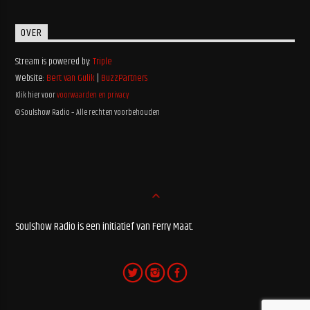
OVER
Stream is powered by:
Triple
Website:
Bert van Gulik
|
BuzzPartners
Klik hier voor
voorwaarden en privacy
© Soulshow Radio – Alle rechten voorbehouden
Soulshow Radio is een initiatief van Ferry Maat.