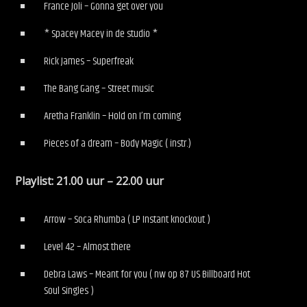
France Joli – Gonna get over you
* Spacey Macey in de studio *
Rick James – Superfreak
The Bang Gang – Street music
Aretha Franklin – Hold on I’m coming
Pieces of a dream – Body Magic ( instr.)
Playlist: 21.00 uur – 22.00 uur
Arrow – Soca Rhumba ( LP Instant knockout )
Level 42 – Almost there
Debra Laws – Meant for you ( nw op 87 US Billboard Hot
Soul Singles )