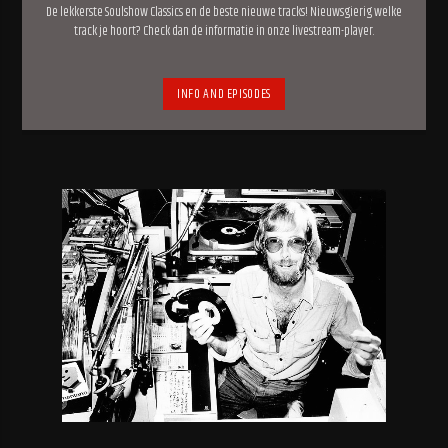
De lekkerste Soulshow Classics en de beste nieuwe tracks! Nieuwsgierig welke
track je hoort? Check dan de informatie in onze livestream-player.
INFO AND EPISODES