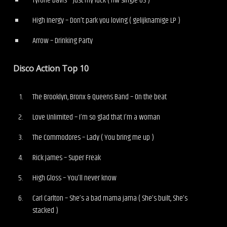
Tyrone Davis – Just my luck ( nw single US )
High Inergy – Don’t park you loving ( gelijknamige LP )
Arrow – Drinking Party
Disco Action Top 10
The Brooklyn, Bronx & Queens Band – On the beat
Love Unlimited – I’m so glad that I’m a woman
The Commodores – Lady ( You bring me up )
Rick James – Super Freak
High Gloss – You’ll never know
Carl Carlton – She’s a bad mama jama ( She’s built, She’s
stacked )