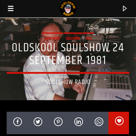
FERRY MAAT
SOULSHOW
TROS
OLDSKOOL SOULSHOW 24
SEPTEMBER 1981
SOULSHOW RADIO
HUIDIG NUMMER
BIG FUN
KOOL & THE GANG