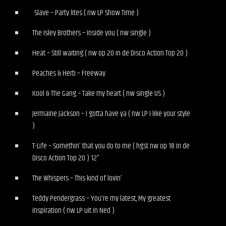
Slave – Party lites ( nw LP Show Time )
The Isley Brothers – Inside you ( nw single )
Heat – Still waiting ( nw op 20 in de Disco Action Top 20 )
Peaches & Herb – Freeway
Kool & The Gang – Take my heart ( nw single US )
Jermaine Jackson – I gotta have ya ( nw LP I like your style
)
T-Life – Somethin’ that you do to me ( hgst nw op 18 in de
Disco Action Top 20 ) 12”
The Whispers – This kind of lovin’
Teddy Pendergrass – You’re my latest, My greatest
inspiration ( nw LP uit in Ned )