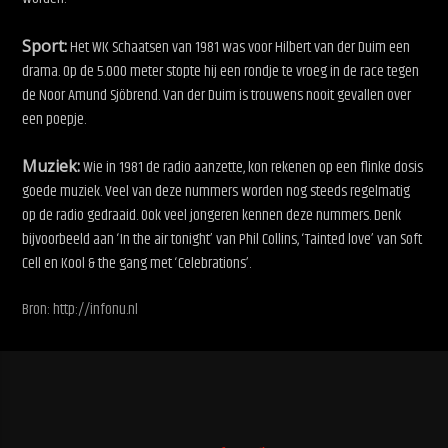
Sport:
Het WK Schaatsen van 1981 was voor Hilbert van der Duim een
drama. Op de 5.000 meter stopte hij een rondje te vroeg in de race tegen
de Noor Amund Sjöbrend. Van der Duim is trouwens nooit gevallen over
een poepje.
Muziek:
Wie in 1981 de radio aanzette, kon rekenen op een flinke dosis
goede muziek. Veel van deze nummers worden nog steeds regelmatig
op de radio gedraaid. Ook veel jongeren kennen deze nummers. Denk
bijvoorbeeld aan ‘In the air tonight’ van Phil Collins, ‘Tainted love’ van Soft
Cell en Kool & the gang met ‘Celebrations’.
Bron: http://infonu.nl